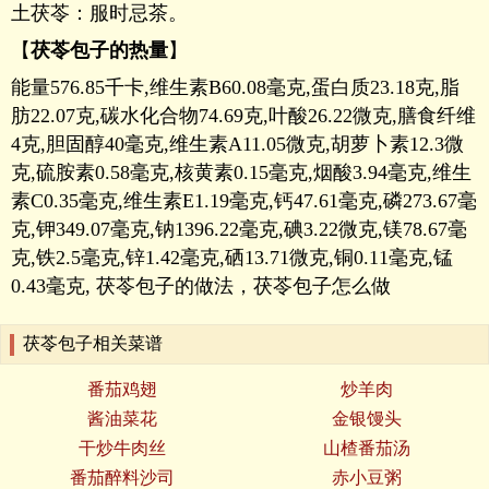
土茯苓：服时忌茶。
【
茯苓包子的热量
】
能量576.85千卡,维生素B60.08毫克,蛋白质23.18克,脂
肪22.07克,碳水化合物74.69克,叶酸26.22微克,膳食纤维
4克,胆固醇40毫克,维生素A11.05微克,胡萝卜素12.3微
克,硫胺素0.58毫克,核黄素0.15毫克,烟酸3.94毫克,维生
素C0.35毫克,维生素E1.19毫克,钙47.61毫克,磷273.67毫
克,钾349.07毫克,钠1396.22毫克,碘3.22微克,镁78.67毫
克,铁2.5毫克,锌1.42毫克,硒13.71微克,铜0.11毫克,锰
0.43毫克, 茯苓包子的做法，茯苓包子怎么做
茯苓包子相关菜谱
番茄鸡翅
炒羊肉
酱油菜花
金银馒头
干炒牛肉丝
山楂番茄汤
番茄醉料沙司
赤小豆粥