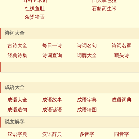
山药玉米粥
仙人掌色拉
红扒鱼肚
石斛药生米
氽烫猪舌
诗词大全
古诗大全
每日一诗
诗词名句
诗词名家
经典诗集
诗词查询
词牌大全
藏头诗
成语大全
成语大全
成语故事
成语字典
成语词典
成语造句
成语谜语
成语猜图
说文解字
汉语字典
汉语辞典
多音字
同音字