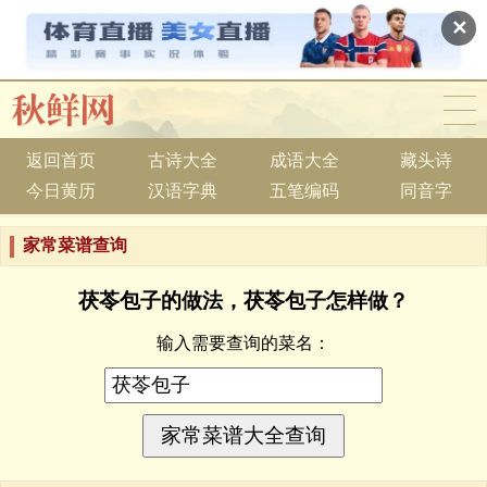
✕
返回首页
古诗大全
成语大全
藏头诗
今日黄历
汉语字典
五笔编码
同音字
家常菜谱查询
茯苓包子的做法，茯苓包子怎样做？
输入需要查询的菜名：