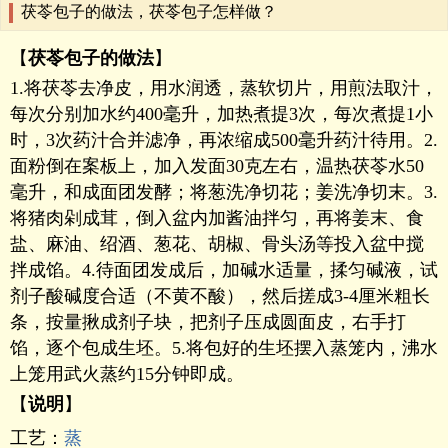
茯苓包子的做法，茯苓包子怎样做？
【
茯苓包子的做法
】
1.将茯苓去净皮，用水润透，蒸软切片，用煎法取汁，
每次分别加水约400毫升，加热煮提3次，每次煮提1小
时，3次药汁合并滤净，再浓缩成500毫升药汁待用。2.
面粉倒在案板上，加入发面30克左右，温热茯苓水50
毫升，和成面团发酵；将葱洗净切花；姜洗净切末。3.
将猪肉剁成茸，倒入盆内加酱油拌匀，再将姜末、食
盐、麻油、绍酒、葱花、胡椒、骨头汤等投入盆中搅
拌成馅。4.待面团发成后，加碱水适量，揉匀碱液，试
剂子酸碱度合适（不黄不酸），然后搓成3-4厘米粗长
条，按量揪成剂子块，把剂子压成圆面皮，右手打
馅，逐个包成生坯。5.将包好的生坯摆入蒸笼内，沸水
上笼用武火蒸约15分钟即成。
【
说明
】
工艺：
蒸