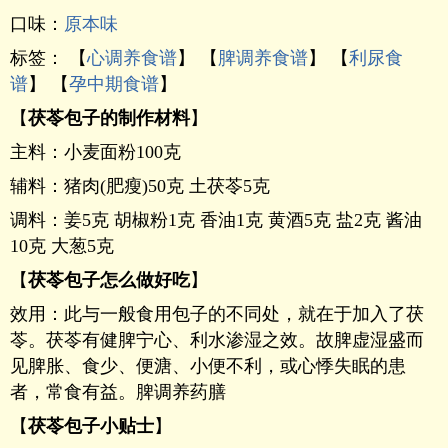
口味：
原本味
标签： 【
心调养食谱
】 【
脾调养食谱
】 【
利尿食
谱
】 【
孕中期食谱
】
【
茯苓包子的制作材料
】
主料：小麦面粉100克
辅料：猪肉(肥瘦)50克 土茯苓5克
调料：姜5克 胡椒粉1克 香油1克 黄酒5克 盐2克 酱油
10克 大葱5克
【
茯苓包子怎么做好吃
】
效用：此与一般食用包子的不同处，就在于加入了茯
苓。茯苓有健脾宁心、利水渗湿之效。故脾虚湿盛而
见脾胀、食少、便溏、小便不利，或心悸失眠的患
者，常食有益。脾调养药膳
【
茯苓包子小贴士
】