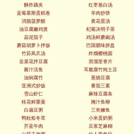
酥炸藕夹
红枣葱白汤
蓝莓慕斯蛋糕卷
羊肉炒饼
消脂菠萝醋
黄花蛋汤
油豆腐嫩鸡煲
杞菊决明子茶
蒜泥茄子
鸡汤鲜蘑豌汤
蘑菇胡萝卜拌饭
巴国腊味拼盘
竹荪凤爪汤
炸熘樱桃圆
韭菜花拌豆腐
滑溜里脊片
酱汁活鱼
耳脆腐竹炖土豆
油焖腐竹
葱烧豆腐
亚洲式炒饭
番茄三素
雪山虾仁
麻辣豆腐条
桂花鲜栗羹
腌汁鱼柳
白扁豆粥
三夹鳜鱼
鸭粒烩冬茸
小米蛋奶粥
芥蓝牛肉
豆浆芝麻糊