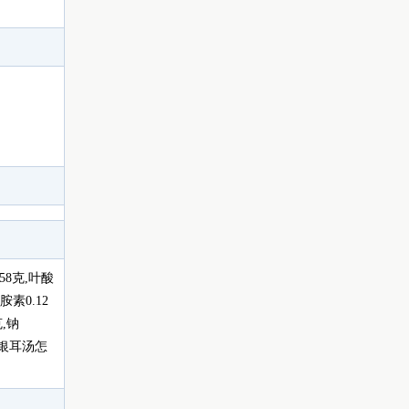
.58克,叶酸
胺素0.12
克,钠
鸽蛋银耳汤怎