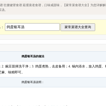
，补阳食谱 私家菜 麻疹食谱 壮腰健肾食
食谱 壮腰健肾食谱 延缓衰老食谱，口味咸甜味，【家常菜食谱大全】为您详解
耳汤。
名：
鸽蛋银耳汤的做法
2. 豌豆苗择洗干净；3. 鸽蛋煮熟，去皮备用；4. 锅内添水，放入鸽蛋
芝麻、味精即可。
鸽蛋银耳汤说明：