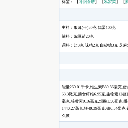
标签： 【
补阳食谱
】 【
私家菜
】 【
主料：银耳(干)20克 鸽蛋100克
辅料：豌豆苗20克
调料：盐3克 味精2克 白砂糖3克 芝麻
能量260.01千卡,维生素B60.36毫克,蛋
63.3微克,膳食纤维6.95克,生物素12微
毫克,核黄素0.16毫克,烟酸1.56毫克,维生
1440.27毫克,镁49.39毫克,铁6.54
么做