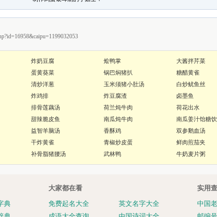
p?id=16958&caipu=1199032053
炸奶豆腐
烩鸭掌
大酱拌芹菜
蛋黄葵菜
锅巴焖猪扒
糖醋黄雀
清炒洋葱
玉米须猪小肚汤
白炒鱿鱼丝
炸鸡排
炸豆腐渣
卤墨鱼
排骨莲藕汤
荷兰炖牛肉
荷花出水
甜辣脆皮鱼
南瓜炖牛肉
南瓜姜汁饴糖饮
益智羊脑汤
香酥鸡
双参鹅血汤
干炸黄雀
青椒炒皮蛋
鲜肉煎茄夹
补骨脂猪腰汤
武林鸭
牛奶麦片粥
大家都在看
实用
字典
免费起名大全
英文名字大全
中国
辞典
成语大全查询
中国诗词大全
邮编