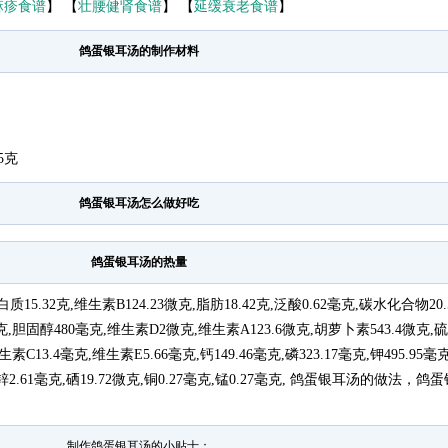
麻疹食谱
】 【
壮腰健肾食谱
】 【
延缓衰老食谱
】
鸽蛋银耳汤的制作材料
5克
鸽蛋银耳汤怎么做好吃
鸽蛋银耳汤的热量
白质15.32克,维生素B124.23微克,脂肪18.42克,泛酸0.62毫克,碳水化合物20
克,胆固醇480毫克,维生素D2微克,维生素A123.6微克,胡萝卜素543.4微克,硫
素C13.4毫克,维生素E5.66毫克,钙149.46毫克,磷323.17毫克,钾495.95毫
毫克,锌2.61毫克,硒19.72微克,铜0.27毫克,锰0.27毫克, 鸽蛋银耳汤的做法，
制作鸽蛋银耳汤的小贴士：