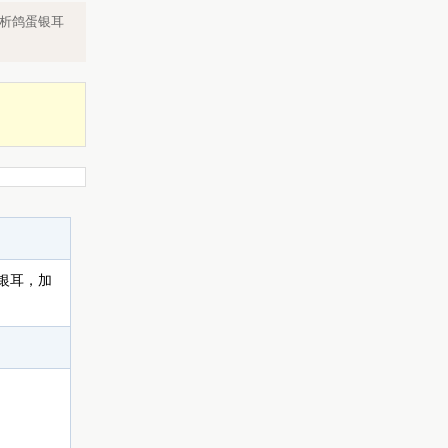
解析鸽蛋银耳
、银耳，加