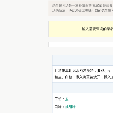
鸽蛋银耳汤的做法，鸽蛋银耳汤怎么做
鸽蛋银耳汤是一道补阳食谱 私家菜 麻疹
谱 延缓衰老食谱
汤的做法，协助您做出美味可口的鸽蛋银
输入需要查询的菜
1. 将银耳用温水泡发洗净，撕成小朵；
精盐、白糖，撒入豌豆苗烧开，撒入
工艺：
煮
口味：
咸甜味