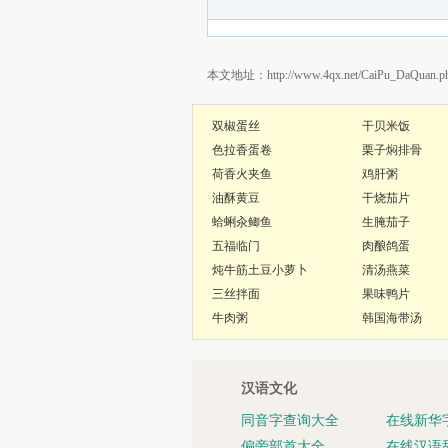
本文地址：http://www.4qx.net/CaiPu_DaQuan.ph
双椒蛋丝
干贝米饭
色拉香蛋卷
栗子焖排骨
荷香火夹鱼
鸡肝粥
油酥黄豆
干烧茄片
蛤蜊汆鲫鱼
生腌茄子
五福临门
肉酿鸽蛋
炖牛筋土豆小萝卜
清汤燕菜
三丝拌面
果味鸭片
牛肉粥
韩国海带汤
汉语文化
同音字查询大全
在线新华
偏旁部首大全
在线汉语