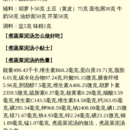
辅料：胡萝卜50克 土豆（黄皮）75克 面包屑30克 牛
奶50克 油炒面50克 芹菜50克
调料：盐5克 味精1克
【
煮蔬菜泥汤怎么做好吃
】
【
煮蔬菜泥汤小贴士
】
【
煮蔬菜泥汤的热量
】
能量490.43千卡,维生素B60.2毫克,蛋白质19.71克,脂肪
6.01克,碳水化合物97.24克,叶酸95.15微克,膳食纤维
5.96克,胆固醇7.5毫克,维生素A406.25微克,胡萝卜素
2359.5微克,硫胺素0.37毫克,核黄素0.28毫克,烟酸3.59
毫克,维生素C143.5毫克,维生素E4.58毫克,钙263.05毫
克,磷295.34毫克,钾968.59毫克,钠2408.08毫克,碘1.25微
克,镁71.67毫克,铁4.93毫克,锌2.24毫克,硒23.21微克,铜
1.89毫克,锰1.07毫克, 煮蔬菜泥汤的做法，煮蔬菜泥汤