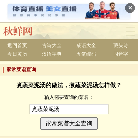
✕
返回首页
古诗大全
成语大全
藏头诗
今日黄历
汉语字典
五笔编码
同音字
家常菜谱查询
煮蔬菜泥汤的做法，煮蔬菜泥汤怎样做？
输入需要查询的菜名：