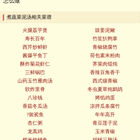
怎么做
煮蔬菜泥汤相关菜谱
火腿荔芋煲
豉姜泥鳅
寿长百年
竹笙扒鸭掌
西芹炒鲜虾
青椒烧腐竹
酱爆平鱼丁
荷包素米粉肉
酥炸菊花虾仁
荠菜肉馄饨
三鲜锅巴
香辣豆角香干
山药玉竹雁肉汤
西式镶青椒
软炸里脊
冬虫夏草炖鹧鸪
八珍钱
烤馅鸡蛋
香菇冬瓜汤
凉拌瓜条腐竹
?袈裟鱼
年年高升
杏仁粥
青豆莲子泥
龙蒿鸡
玉米青椒
糯米炖鲤鱼
胡桃三脑汤