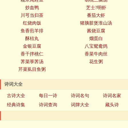
炒血鸭
芝士?明虾
川芎当归茶
番茄大虾
红烧肉饭
猪胰脏煲淮山汤
鱼香煎羊排
酱烧豆腐
酥桔丸
熘蛋白
金银豆腐
八宝鸳鸯鸽
香干拌桃仁
香菜牛肉丝
荠菜荸荠汤
花生粥
芹菜虱目鱼粥
诗词大全
古诗大全
每日一诗
诗词名句
诗词名家
经典诗集
诗词查询
词牌大全
藏头诗