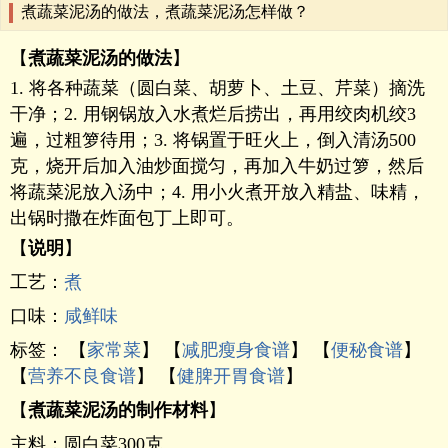
煮蔬菜泥汤的做法，煮蔬菜泥汤怎样做？
【
煮蔬菜泥汤的做法
】
1. 将各种蔬菜（圆白菜、胡萝卜、土豆、芹菜）摘洗
干净；2. 用钢锅放入水煮烂后捞出，再用绞肉机绞3
遍，过粗箩待用；3. 将锅置于旺火上，倒入清汤500
克，烧开后加入油炒面搅匀，再加入牛奶过箩，然后
将蔬菜泥放入汤中；4. 用小火煮开放入精盐、味精，
出锅时撒在炸面包丁上即可。
【
说明
】
工艺：
煮
口味：
咸鲜味
标签： 【
家常菜
】 【
减肥瘦身食谱
】 【
便秘食谱
】
【
营养不良食谱
】 【
健脾开胃食谱
】
【
煮蔬菜泥汤的制作材料
】
主料：圆白菜300克