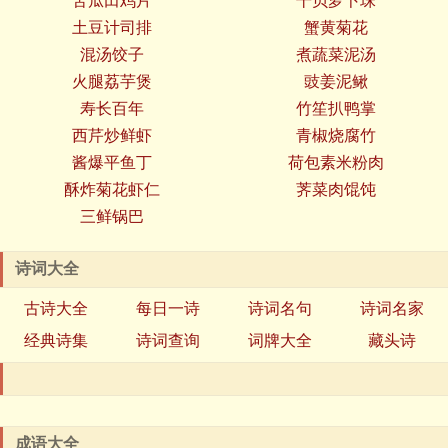
苦瓜田鸡片
干贝萝卜珠
土豆计司排
蟹黄菊花
混汤饺子
煮蔬菜泥汤
火腿荔芋煲
豉姜泥鳅
寿长百年
竹笙扒鸭掌
西芹炒鲜虾
青椒烧腐竹
酱爆平鱼丁
荷包素米粉肉
酥炸菊花虾仁
荠菜肉馄饨
三鲜锅巴
诗词大全
古诗大全
每日一诗
诗词名句
诗词名家
经典诗集
诗词查询
词牌大全
藏头诗
成语大全