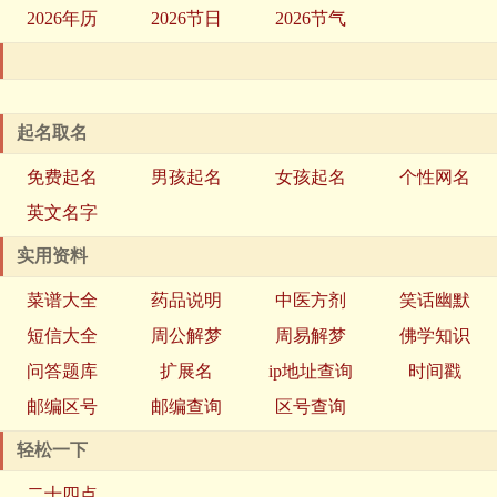
2026年历
2026节日
2026节气
起名取名
免费起名
男孩起名
女孩起名
个性网名
英文名字
实用资料
菜谱大全
药品说明
中医方剂
笑话幽默
短信大全
周公解梦
周易解梦
佛学知识
问答题库
扩展名
ip地址查询
时间戳
邮编区号
邮编查询
区号查询
轻松一下
二十四点