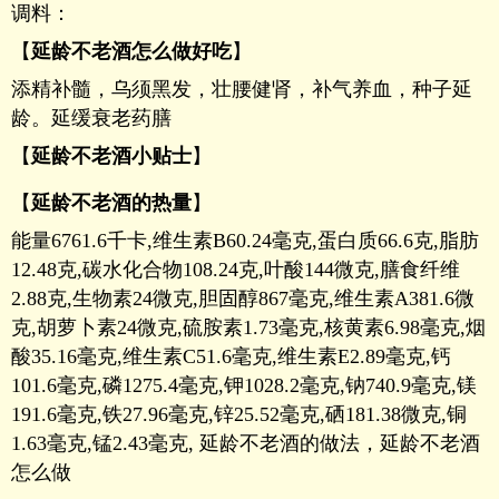
调料：
【
延龄不老酒怎么做好吃
】
添精补髓，乌须黑发，壮腰健肾，补气养血，种子延
龄。延缓衰老药膳
【
延龄不老酒小贴士
】
【
延龄不老酒的热量
】
能量6761.6千卡,维生素B60.24毫克,蛋白质66.6克,脂肪
12.48克,碳水化合物108.24克,叶酸144微克,膳食纤维
2.88克,生物素24微克,胆固醇867毫克,维生素A381.6微
克,胡萝卜素24微克,硫胺素1.73毫克,核黄素6.98毫克,烟
酸35.16毫克,维生素C51.6毫克,维生素E2.89毫克,钙
101.6毫克,磷1275.4毫克,钾1028.2毫克,钠740.9毫克,镁
191.6毫克,铁27.96毫克,锌25.52毫克,硒181.38微克,铜
1.63毫克,锰2.43毫克, 延龄不老酒的做法，延龄不老酒
怎么做