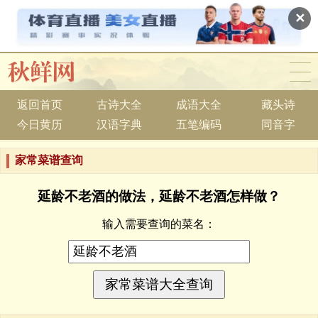
✕
返回首页
古诗大全
成语大全
藏头诗
今日黄历
汉语字典
五笔编码
同音字
家常菜谱查询
延龄不老酒的做法，延龄不老酒怎样做？
输入需要查询的菜名：