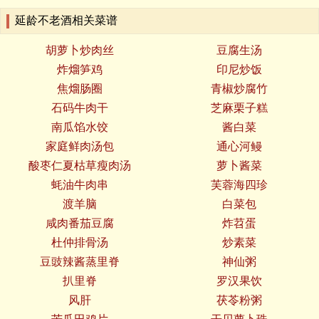
延龄不老酒相关菜谱
胡萝卜炒肉丝
豆腐生汤
炸熘笋鸡
印尼炒饭
焦熘肠圈
青椒炒腐竹
石码牛肉干
芝麻栗子糕
南瓜馅水饺
酱白菜
家庭鲜肉汤包
通心河鳗
酸枣仁夏枯草瘦肉汤
萝卜酱菜
蚝油牛肉串
芙蓉海四珍
渡羊脑
白菜包
咸肉番茄豆腐
炸苕蛋
杜仲排骨汤
炒素菜
豆豉辣酱蒸里脊
神仙粥
扒里脊
罗汉果饮
风肝
茯苓粉粥