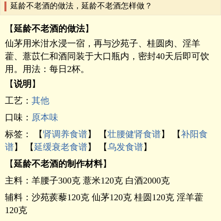
延龄不老酒的做法，延龄不老酒怎样做？
【
延龄不老酒的做法
】
仙茅用米泔水浸一宿，再与沙苑子、桂圆肉、淫羊
藿、薏苡仁和酒同装于大口瓶内，密封40天后即可饮
用。用法：每日2杯。
【
说明
】
工艺：
其他
口味：
原本味
标签： 【
肾调养食谱
】 【
壮腰健肾食谱
】 【
补阳食
谱
】 【
延缓衰老食谱
】 【
乌发食谱
】
【
延龄不老酒的制作材料
】
主料：羊腰子300克 薏米120克 白酒2000克
辅料：沙苑蒺藜120克 仙茅120克 桂圆120克 淫羊藿
120克