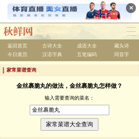
✕
返回首页
古诗大全
成语大全
藏头诗
今日黄历
汉语字典
五笔编码
同音字
家常菜谱查询
金丝裹脆丸的做法，金丝裹脆丸怎样做？
输入需要查询的菜名：