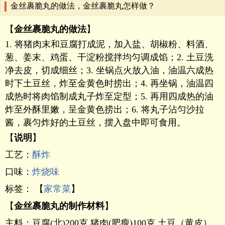
金丝裹脆丸的做法，金丝裹脆丸怎样做？
【
金丝裹脆丸的做法
】
1. 将猪肉末和豆腐打成泥，加入盐、胡椒粉、料酒、
葱、姜末、鸡蛋、干淀粉搅拌均匀调成馅；2. 土豆洗
净去皮，切成细丝；3. 坐锅点火放入油，油温六成热
时下土豆丝，炸至金黄色时捞出；4. 再坐锅，油温四
成热时将肉馅制成丸子炸至定型；5. 再用四成热的油
炸至外酥里嫩，呈金黄色捞出；6. 将丸子沾匀沙拉
酱，裹匀炸好的土豆丝，摆入盘中即可食用。
【
说明
】
工艺：
酥炸
口味：
炸烧味
标签： 【
家常菜
】
【
金丝裹脆丸的制作材料
】
主料：豆腐(北)200克 猪肉(肥瘦)100克 土豆（黄皮）