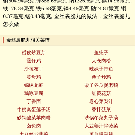
磷504.94毫克,钾858.65毫克,钠1326.6毫克,碘14.96微克,
镁176.34毫克,铁6.68毫克,锌4.46毫克,硒24.81微克,铜
0.37毫克,锰0.43毫克, 金丝裹脆丸的做法，金丝裹脆丸
怎么做
金丝裹脆丸相关菜谱
蜇皮炒豆芽
鱼兜子
熏仔鸡
太仓肉松
沙拉布丁
辣妹子带鱼
黄母鸡
栗子炒鸡
锦绣龙虾
栗子冬瓜煲老鸭
鸡啄豆腐
红菱花菇
丁香面
卷心菜梨汁
牛奶窝蛋莲子汤
香拌菠菜
砂锅酸菜羊肉粉
沙锅冬菜丸子汤
卤兔肉
大蒜姜汁拌菠菜
土豆丝炒韭菜
黄瓜海蜇丝