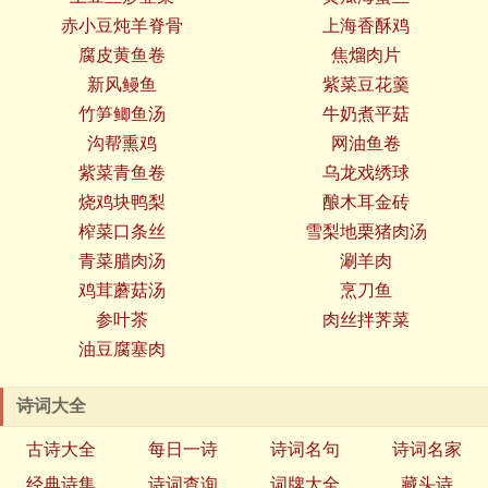
赤小豆炖羊脊骨
上海香酥鸡
腐皮黄鱼卷
焦熘肉片
新风鳗鱼
紫菜豆花羹
竹笋鲫鱼汤
牛奶煮平菇
沟帮熏鸡
网油鱼卷
紫菜青鱼卷
乌龙戏绣球
烧鸡块鸭梨
酿木耳金砖
榨菜口条丝
雪梨地栗猪肉汤
青菜腊肉汤
涮羊肉
鸡茸蘑菇汤
烹刀鱼
参叶茶
肉丝拌荠菜
油豆腐塞肉
诗词大全
古诗大全
每日一诗
诗词名句
诗词名家
经典诗集
诗词查询
词牌大全
藏头诗