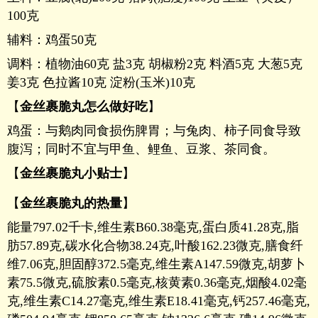
100克
辅料：鸡蛋50克
调料：植物油60克 盐3克 胡椒粉2克 料酒5克 大葱5克
姜3克 色拉酱10克 淀粉(玉米)10克
【
金丝裹脆丸怎么做好吃
】
鸡蛋：与鹅肉同食损伤脾胃；与兔肉、柿子同食导致
腹泻；同时不宜与甲鱼、鲤鱼、豆浆、茶同食。
【
金丝裹脆丸小贴士
】
【
金丝裹脆丸的热量
】
能量797.02千卡,维生素B60.38毫克,蛋白质41.28克,脂
肪57.89克,碳水化合物38.24克,叶酸162.23微克,膳食纤
维7.06克,胆固醇372.5毫克,维生素A147.59微克,胡萝卜
素75.5微克,硫胺素0.5毫克,核黄素0.36毫克,烟酸4.02毫
克,维生素C14.27毫克,维生素E18.41毫克,钙257.46毫克,