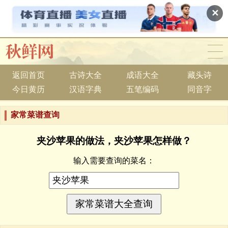
✕
返回首页
古诗大全
成语大全
藏头诗
今日黄历
汉语字典
五笔编码
同音字
家常菜谱查询
夹沙苹果的做法，夹沙苹果怎样做？
输入需要查询的菜名：