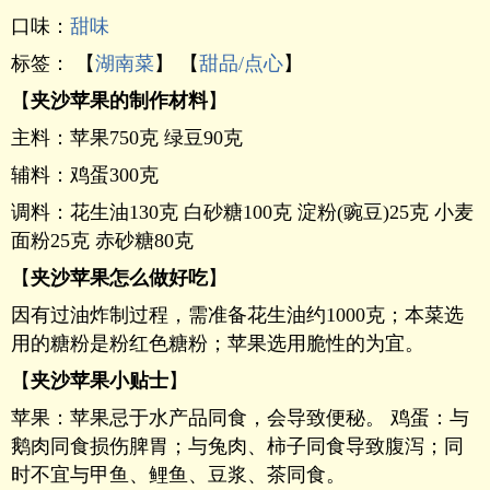
口味：
甜味
标签： 【
湖南菜
】 【
甜品/点心
】
【
夹沙苹果的制作材料
】
主料：苹果750克 绿豆90克
辅料：鸡蛋300克
调料：花生油130克 白砂糖100克 淀粉(豌豆)25克 小麦
面粉25克 赤砂糖80克
【
夹沙苹果怎么做好吃
】
因有过油炸制过程，需准备花生油约1000克；本菜选
用的糖粉是粉红色糖粉；苹果选用脆性的为宜。
【
夹沙苹果小贴士
】
苹果：苹果忌于水产品同食，会导致便秘。 鸡蛋：与
鹅肉同食损伤脾胃；与兔肉、柿子同食导致腹泻；同
时不宜与甲鱼、鲤鱼、豆浆、茶同食。