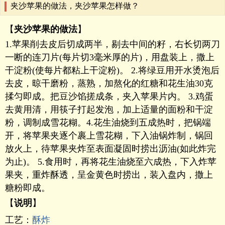
夹沙苹果的做法，夹沙苹果怎样做？
【
夹沙苹果的做法
】
1.苹果削去皮后切成两半，剔去中间的籽，右长切两刀
一断的连刀片(每片切3毫米厚的片)，用盘装上，撒上
干淀粉(使每片都粘上干淀粉)。 2.将绿豆用开水烫泡后
去皮，晾干磨粉，蒸熟，加熬化的红糖和花生油30克
揉匀即成。把豆沙馅搓成条，夹入苹果片内。 3.鸡蛋
去黄用清，用筷子打起发泡，加上适量的面粉和干淀
粉，调制成雪花糊。4.花生油烧到五成热时，把锅端
开，将苹果夹逐个裹上雪花糊，下入油锅炸制，锅回
放火上，待苹果夹炸至表面凝固时捞出沥油(如此炸完
为止)。 5.食用时，再将花生油烧至六成热，下入炸苹
果夹，重炸酥透，呈金黄色时捞出，装入盘内，撒上
糖粉即成。
【
说明
】
工艺：
酥炸