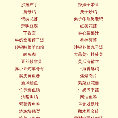
沙拉布丁
辣妹子带鱼
黄母鸡
栗子炒鸡
锦绣龙虾
栗子冬瓜煲老鸭
鸡啄豆腐
红菱花菇
丁香面
卷心菜梨汁
牛奶窝蛋莲子汤
香拌菠菜
砂锅酸菜羊肉粉
沙锅冬菜丸子汤
卤兔肉
大蒜姜汁拌菠菜
土豆丝炒韭菜
黄瓜海蜇丝
赤小豆炖羊脊骨
上海香酥鸡
腐皮黄鱼卷
焦熘肉片
新风鳗鱼
紫菜豆花羹
竹笋鲫鱼汤
牛奶煮平菇
沟帮熏鸡
网油鱼卷
紫菜青鱼卷
乌龙戏绣球
烧鸡块鸭梨
酿木耳金砖