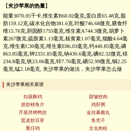
【
夹沙苹果的热量
】
能量3070.05千卡,维生素B60.02毫克,蛋白质65.48克,脂
肪159.12克,碳水化合物381.6克,叶酸746.68微克,膳食纤
维15.76克,胆固醇1755毫克,维生素A744.3微克,胡萝卜
素267微克,硫胺素1.13毫克,核黄素1.07毫克,烟酸4.64毫
克,维生素C30毫克,维生素E86.03毫克,钙440.85毫克,磷
863.85毫克,钾2331.85毫克,钠430.6毫克,碘82.32微克,镁
234.8毫克,铁23.06毫克,锌7.76毫克,硒52.99微克,铜2.25
毫克,锰2.18毫克, 夹沙苹果的做法，夹沙苹果怎么做
夹沙苹果相关菜谱
扣蒸酥鸡
甜皱纱肉
抓炒鲤鱼片
鸡肝粥
芹菜拌烤鸭丝
金丝裹脆丸
蜇皮炒豆芽
鱼兜子
熏仔鸡
太仓肉松