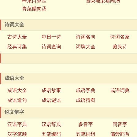
榨菜口条丝
雪梨地栗猪肉汤
青菜腊肉汤
诗词大全
古诗大全
每日一诗
诗词名句
诗词名家
经典诗集
诗词查询
词牌大全
藏头诗
成语大全
成语大全
成语故事
成语字典
成语词典
成语造句
成语谜语
成语猜图
说文解字
汉语字典
汉语辞典
多音字
同音字
汉字笔顺
五笔编码
五笔词组
偏旁部首