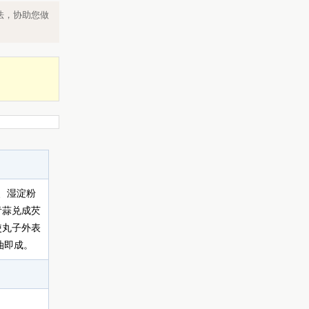
法，协助您做
、湿淀粉
青蒜兑成芡
使丸子外表
油即成。