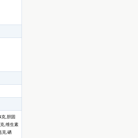
74克,胆固
5毫克,维生素
8毫克,硒