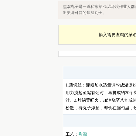
焦溜丸子的做法，焦溜丸子怎么做，
焦溜丸子是一道私家菜 低温环境作业人群
出美味可口的焦溜丸子。
输入需要查询的菜
1.葱切丝；淀粉加水适量调匀成湿淀
用力搅起至黏有劲时，再挤成约20个
汁。3.炒锅置旺火，加油烧至八九
松散，待丸子浮起，即倒在漏勺里，
工艺：
焦溜