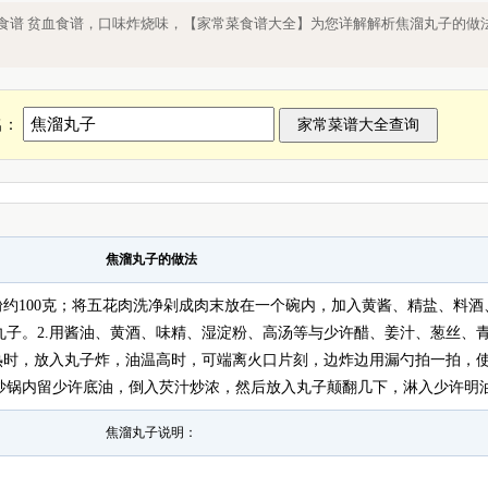
私家菜 低温环境作业人群食谱 贫血食谱
食谱 贫血食谱，口味炸烧味，【家常菜食谱大全】为您详解解析焦溜丸子的做
名：
焦溜丸子的做法
粉约100克；将五花肉洗净剁成肉末放在一个碗内，加入黄酱、精盐、料酒
丸子。2.用酱油、黄酒、味精、湿淀粉、高汤等与少许醋、姜汁、葱丝、
成热时，放入丸子炸，油温高时，可端离火口片刻，边炸边用漏勺拍一拍，
炒锅内留少许底油，倒入芡汁炒浓，然后放入丸子颠翻几下，淋入少许明
焦溜丸子说明：