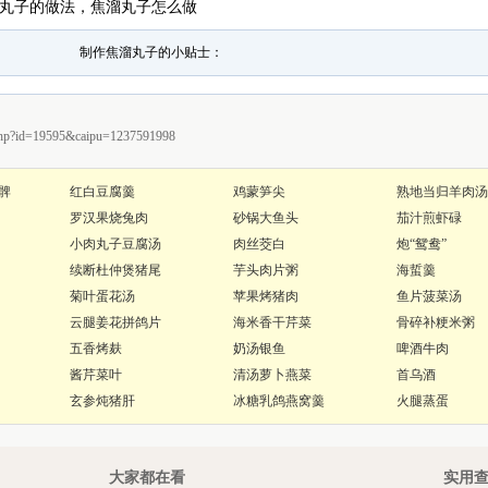
克, 焦溜丸子的做法，焦溜丸子怎么做
制作焦溜丸子的小贴士：
p?id=19595&caipu=1237591998
髀
红白豆腐羹
鸡蒙笋尖
熟地当归羊肉汤
罗汉果烧兔肉
砂锅大鱼头
茄汁煎虾碌
小肉丸子豆腐汤
肉丝茭白
炮“鸳鸯”
续断杜仲煲猪尾
芋头肉片粥
海蜇羹
菊叶蛋花汤
苹果烤猪肉
鱼片菠菜汤
云腿姜花拼鸽片
海米香干芹菜
骨碎补粳米粥
五香烤麸
奶汤银鱼
啤酒牛肉
酱芹菜叶
清汤萝卜燕菜
首乌酒
玄参炖猪肝
冰糖乳鸽燕窝羹
火腿蒸蛋
大家都在看
实用