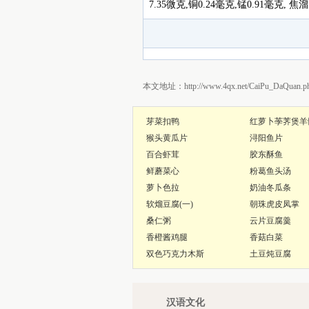
7.35微克,铜0.24毫克,锰0.91毫
本文地址：http://www.4qx.net/CaiPu_DaQuan.ph
芽菜扣鸭
红萝卜荸荠煲羊
猴头黄瓜片
浔阳鱼片
百合虾茸
胶东酥鱼
鲜蘑菜心
粉葛鱼头汤
萝卜色拉
奶油冬瓜条
软熘豆腐(一)
朝珠虎皮凤掌
桑仁粥
云片豆腐羹
香橙酱鸡腿
香菇白菜
双色巧克力木斯
土豆炖豆腐
汉语文化