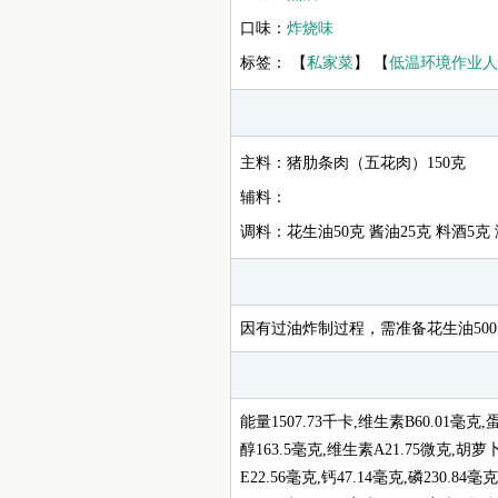
口味：
炸烧味
标签： 【
私家菜
】 【
低温环境作业人
主料：猪肋条肉（五花肉）150克
辅料：
调料：花生油50克 酱油25克 料酒5克 淀
因有过油炸制过程，需准备花生油50
能量1507.73千卡,维生素B60.01毫克,
醇163.5毫克,维生素A21.75微克,胡萝
E22.56毫克,钙47.14毫克,磷230.84毫