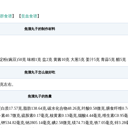
群食谱
】 【
贫血食谱
】
焦溜丸子的制作材料
粉(豌豆)50克 味精1克 盐2克 黄酱10克 大葱5克 姜汁5克 青蒜5克 醋5克
焦溜丸子怎么做好吃
0克左右。
焦溜丸子的热量
蛋白质17.57克,脂肪138.64克,碳水化合物48.26克,叶酸0.58微克,膳食纤维0.
卜素40.7微克,硫胺素0.17毫克,核黄素0.13毫克,烟酸4.44毫克,维生素C0.9
克,钾534.82毫克,钠2805.14毫克,碘2.58微克,镁74.71毫克,铁7.05毫克,锌3.2