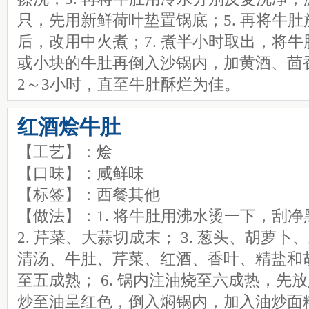
只，先用新鲜荷叶垫置锅底；5. 再将牛肚
后，改用中火煮；7. 煮半小时取出，将牛
或小块的牛肚再倒入沙锅内，加黄酒、茴香
2～3小时，直至牛肚酥烂为佳。
红酒烩牛肚
【工艺】：烩
【口味】：咸鲜味
【标签】：西餐其他
【做法】：1. 将牛肚用沸水烫一下，刮
2. 芹菜、大蒜切成末； 3. 葱头、胡萝卜
清汤、牛肚、芹菜、红酒、香叶、精盐和胡
至五成熟； 6. 锅内注油烧至六成热，先放
炒至油呈红色，倒入焖锅内，加入油炒面粉