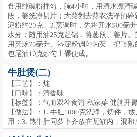
食用纯碱粉拌匀，腌4小时，用清水漂清
段，姜洗净切片；大蒜剥去蒜衣洗净拍碎
淀粉约20克。2.烹调时，先将开水500
水分；随用油25克起锅，将葱段、姜片
用芡汤75毫升、湿淀粉调匀为芡，把飞
包尾油10克炒匀上碟便成。
牛肚煲(二)
【工艺】：炖
【口味】：清香味
【标签】：气血双补食谱 私家菜 健脾开胃
【做法】：1. 牛肚1000克洗净，切件，
用；3. 熟牛肚同萝卜齐放在瓦缸内，混