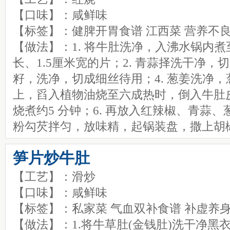
【口味】：咸鲜味
【标签】：健脾开胃食谱 江西菜 营养不
【做法】：1. 将牛肚洗净，入沸水锅内煮
长、1.5厘米宽的片；2. 青蒜择洗干净，切2
籽，洗净，切成细丝待用；4. 葱姜洗净，
上，舀入植物油烧至六成热时，倒入牛肚
烧煮约5 分钟；6. 再放入红辣椒、青蒜
粉勾芡拌匀，放味精，起锅装盘，撒上胡
笋片炒牛肚
【工艺】：滑炒
【口味】：咸鲜味
【标签】：私家菜 气血双补食谱 补虚养身
【做法】：1.将牛草肚(金钱肚)洗干净