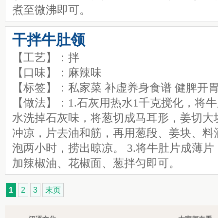
煮至微沸即可。
干拌牛肚领
【工艺】：拌
【口味】：麻辣味
【标签】：私家菜 补虚养身食谱 健脾开
【做法】：1.石灰用热水1千克搅化，将
水洗掉石灰味，将葱切成马耳形，姜切大块
冲凉，片去油和筋，再用葱段、姜块、料
泡两小时，捞出晾凉。 3.将牛肚片成薄
加辣椒油、花椒面、葱拌匀即可。
1
2
3
末页