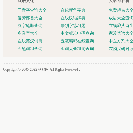
汉语文化
大家都在看
同音字查询大全
在线新华字典
免费起名大
偏旁部首大全
在线汉语辞典
成语大全查
汉字笔顺查询
错别字练习题
在线藏头诗
多音字大全
中文标准电码查询
家常菜谱大
在线英汉词典
五笔编码在线查询
中医方剂大
五笔词组查询
组词大全组词查询
衣物尺码对
Copyright © 2005-2022
秋鲜网
All Rights Reserved .