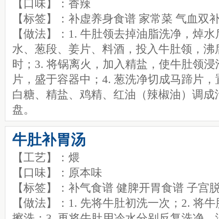
【口味】：香辣
【标签】：补虚养身食谱 家常菜 气血双
【做法】：1. 牛肚领去掉油脂洗净，焯水
水、葱段、姜片、料酒，投入牛肚领，沸
时；3. 将锅离火，加入精盐，使牛肚领
片，盛于容器中；4. 葱洗净切成马蹄片
白糖、精盐、鸡精、红油（辣椒油）调成
盘。
牛肚补胃汤
【工艺】：煨
【口味】：原本味
【标签】：补气食谱 健脾开胃食谱 子宫
【做法】：1. 先将牛肚初洗一次；2. 
擦洗；3. 再将牛肚用冷水分别反复洗净，