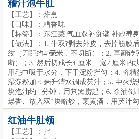
糟汁泡牛肚
【工艺】：炸烹
【口味】：糟香味
【标签】：东江菜 气血双补食谱 补虚养身
【做法】：1. 牛双?剥去外皮，去掉筋
纹（刀距约4 毫米，不切断）；2. 再翻
断）；3. 然后切成长4 厘米、宽2 厘米
用毛巾吸于水分，下干淀粉拌匀；4. 将
湿淀粉加75毫升清水调成芡汁；5. 中火
块泡油约1 分钟，用笊篱捞起；6. 余油
爆香、放入双?块略炒，烹黄酒，用芡汁
红油牛肚领
【工艺】：拌