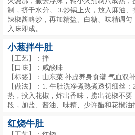
火烧沸，撇去浮沫，转小火煮制八成熟，
制，挤干水分。 3.炒锅上火，放入麻油
辣椒酱略炒，再加精盐、白糖、味精调匀
入味即成。
小葱拌牛肚
【工艺】：拌
【口味】：咸酸味
【标签】：山东菜 补虚养身食谱 气血双补
【做法】：1. 牛肚洗净煮熟煮透切细丝；2
热，投入花椒，炸出香味，捞出花椒不要，
段，加盐、酱油、味精、少许醋和花椒油
红烧牛肚
【工艺】：红烧