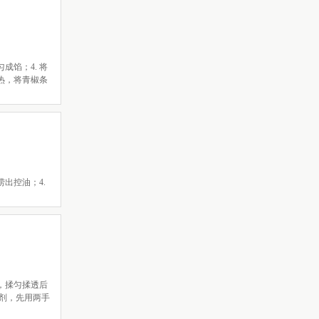
成馅；4. 将
热，将青椒条
出控油；4.
，揉匀揉透后
小剂，先用两手