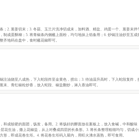
条；2. 葱姜切末；3. 冬菇、玉兰片洗净切成末，加料酒、精盐、鸡蛋一个、葱姜末拌匀
制成蛋酥糊；5. 将青椒条内侧蘸上面粉，均匀地抹上馅备用；6. 炒锅注油炒至五成
整齐地码在盘中，食时蘸花椒即可。
 炒锅注油烧至八成热，下入蛇段炸至金黄色，捞出；3. 待油温升高时，下入蛇段复炸，捞
，下葱末、青红椒粒炒香，放入蛇段、椒盐翻炒，淋入香油即可。
水，和成较硬的面团，饧发，备用。2. 将饧好的酵面放在案板上，放入食碱，中和酸味
一层花生油，撒上花椒盐，从上对叠成四层的长条形。3. 将长条整理粗细均匀，切成
方形，即成花卷生坯。4. 将花卷生坯码入屉内，用旺火沸水蒸熟，即可食用。