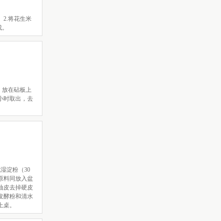
2.将花生米
成。
，放在砧板上
半小时取出，去
成湿淀粉（30
上原料同放入盆
油皮去掉硬皮
、发酵粉和清水
上桌。