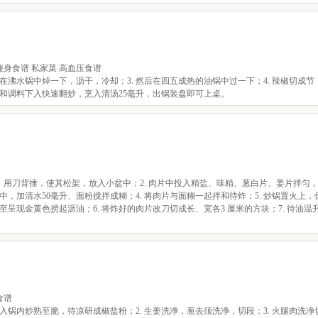
瘦身食谱 私家菜 高血压食谱
 在沸水锅中焯一下，沥干，冷却；3. 然后在四五成热的油锅中过一下；4. 辣椒切成节；
耳和调料下入快速翻炒，烹入清汤25毫升，出锅装盘即可上桌。
大片，用刀背捶，使其松架，放入小盆中；2. 肉片中投入精盐、味精、葱白片、姜片拌匀，
中，加清水50毫升、面粉搅拌成糊；4. 将肉片与面糊一起拌和待炸；5. 炒锅置火上
呈现金黄色捞起沥油；6. 将炸好的肉片改刀切成长、宽各3 厘米的方块；7. 待油温
食谱
入锅内炒熟至脆，待凉研成椒盐粉；2. 生姜洗净，葱去须洗净，切段；3. 火腿肉洗净切