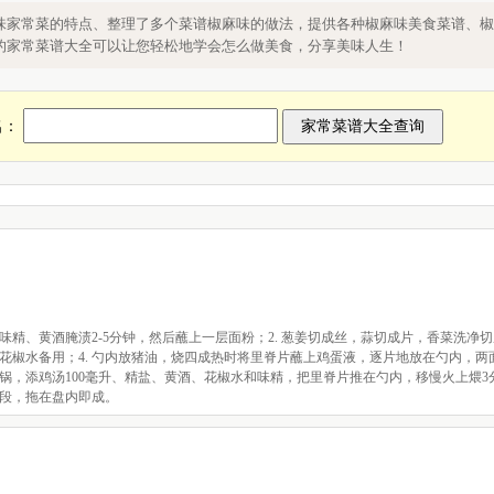
，食谱家常菜椒麻味做法
味家常菜的特点、整理了多个菜谱椒麻味的做法，提供各种椒麻味美食菜谱、椒
的家常菜谱大全可以让您轻松地学会怎么做美食，分享美味人生！
名：
、味精、黄酒腌渍2-5分钟，然后蘸上一层面粉；2. 葱姜切成丝，蒜切成片，香菜洗净
出花椒水备用；4. 勺内放猪油，烧四成热时将里脊片蘸上鸡蛋液，逐片地放在勺内，两
炝锅，添鸡汤100毫升、精盐、黄酒、花椒水和味精，把里脊片推在勺内，移慢火上煨3
段，拖在盘内即成。