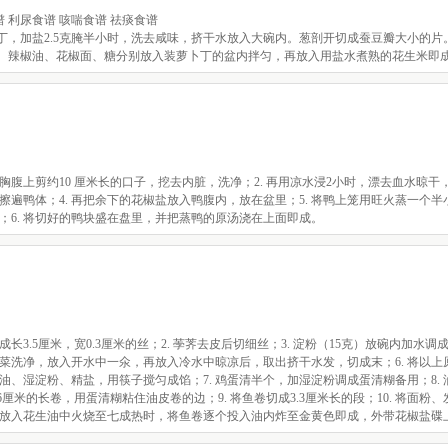
 利尿食谱 咳喘食谱 祛痰食谱
丁，加盐2.5克腌半小时，洗去咸味，挤干水放入大碗内。葱剖开切成蚕豆瓣大小的片。
油、辣椒油、花椒面、糖分别放入装萝卜丁的盆内拌匀，再放入用盐水煮熟的花生米即
胸腹上剪约10 厘米长的口子，挖去内脏，洗净；2. 再用凉水浸2小时，漂去血水晾干
匀擦遍鸭体；4. 再把余下的花椒盐放入鸭腹内，放在盆里；5. 将鸭上笼用旺火蒸一个
块；6. 将切好的鸭块盛在盘里，并把蒸鸭的原汤浇在上面即成。
长3.5厘米，宽0.3厘米的丝；2. 荸荠去皮后切细丝；3. 淀粉（15克）放碗内加水调
. 荠菜洗净，放入开水中一氽，再放入冷水中晾凉后，取出挤干水发，切成末；6. 将以
、湿淀粉、精盐，用筷子搅匀成馅；7. 鸡蛋清半个，加湿淀粉调成蛋清糊备用；8. 
厘米的长卷，用蛋清糊粘住油皮卷的边；9. 将鱼卷切成3.3厘米长的段；10. 将面粉
炒锅内放入花生油中火烧至七成热时，将鱼卷逐个投入油内炸至金黄色即成，外带花椒盐碟