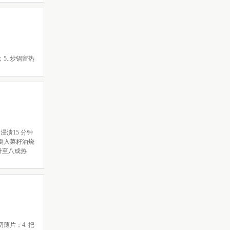
5. 炒锅留热
浸渍15 分钟
，倒入菜籽油烧
升至八成热
薄片；4. 把