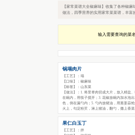
家常菜椒麻味大全，食谱大全椒麻味
【家常菜谱大全椒麻味】收集了各种椒麻
做法，四季营养的实用家常菜菜谱，丰富
输入需要查询的菜
锅塌肉片
【工艺】：塌
【口味】：椒麻味
【标签】：山东菜
【做法】：1. 将里脊肉切成大片，放入精盐
在碗内，用筷子搅开；3. 花椒放碗内加水泡
色，倒在漏勺内；5. 勺内放猪油，用葱姜蒜
火上，勾淀粉芡，淋上猪油，翻勺，撒上香菜
果仁白玉丁
【工艺】：拌