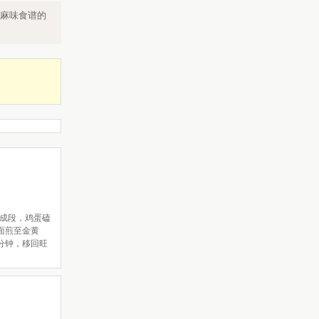
麻味食谱的
切成段，鸡蛋磕
面煎至金黄
分钟，移回旺