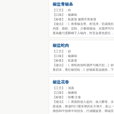
椒盐青椒条
【工艺】：炸
【口味】：椒麻味
【标签】：私家菜 健脾开胃食谱
【做法】：1. 将青椒去蒂、籽洗净，切成细长
鸡蛋、面粉、淀粉、少量植物油、水搅拌均匀，
逐条蘸匀蛋酥糊下入锅内，炸至金黄色捞出，
椒盐蛇肉
【工艺】：炒
【口味】：椒麻味
【标签】：私家菜
【做法】：1. 将蛇肉加料酒拌匀腌片刻；2.
葱切末，青红椒切粒；5. 炒锅留底油烧热
椒盐花卷
【工艺】：清蒸
【口味】：椒麻味
【标签】：快餐/主食
【做法】：1. 将面粉放入盆内，放入酵母、
搓成条，擀成约0.5厘米厚的长方薄片，刷上
拇指和中指将中间捏实，拧成螺旋形，两端呈