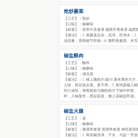
炝炒蕨菜
【工艺】：熟炒
【口味】：椒麻味
【标签】：营养不良食谱 健脾开胃食谱 减肥
【做法】：1. 将蕨菜去杂，洗净，控净水；2.
油适量，用辣椒节炸锅；6. 随即将蕨菜、木
椒盐酥肉
【工艺】：酥炸
【口味】：椒麻味
【标签】：湖北菜
【做法】：1. 猪上脑肉片成0.6 厘米厚的
入味，然后拣去葱、姜不用；3. 将鸡蛋磕入碗
到六成热，将两面粘匀糊的肉片下锅中炸熟，至
时，入锅复炸，捞起装盘，撒上花椒盐即成。
椒盐火腿
【工艺】：蒸
【口味】：椒麻味
【标签】：脾调养食谱 肾调养食谱 神经衰弱
【做法】：1. 将花椒洗净，干水，与盐一齐放