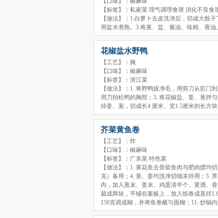
【口味】：椒麻味
【标签】：私家菜 理气调理食谱 消化不良食谱
【做法】：1.白萝卜去皮洗净后，切成大骰子
用盐水煮熟。3.将葱、盐、酱油、味精、香
花椒盐水野鸭
【工艺】：腌
【口味】：椒麻味
【标签】：浙江菜
【做法】：1. 将野鸭拔净毛，用剪刀从肛门到
用刀拍松鸭的胸部；3. 将花椒盐、姜、葱拌
掉姜、葱，切成长4 厘米、宽1.5厘米的长方
芥菜黄鱼卷
【工艺】：炸
【口味】：椒麻味
【标签】：广东菜 特色菜
【做法】：1. 黄花鱼去骨留鱼肉与肥肉膘均切成
克）备用；4. 葱、姜均洗净切细末待用；5
内，加入葱末、姜末、鸡蛋清半个、黄酒、香油
裁成两块，平铺在案板上，放入馅卷成直径1.6
150克调成糊，并将鱼卷蘸匀面糊；11. 