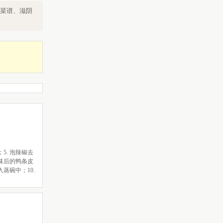
菜谱、滋阴
5. 泡辣椒去
码味后的鸭条皮
蒸碗中；10.