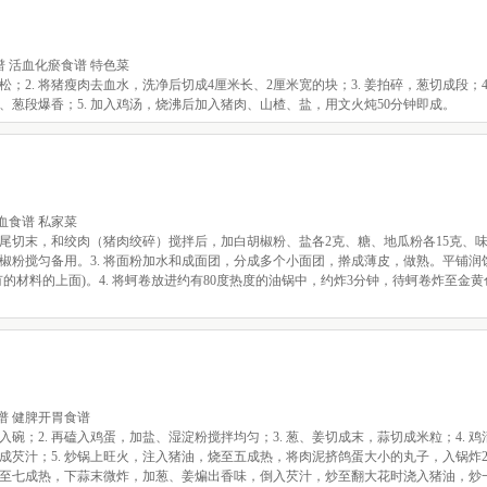
 活血化瘀食谱 特色菜
松；2. 将猪瘦肉去血水，洗净后切成4厘米长、2厘米宽的块；3. 姜拍碎，葱切成段；4
葱段爆香；5. 加入鸡汤，烧沸后加入猪肉、山楂、盐，用文火炖50分钟即成。
血食谱 私家菜
头尾切末，和绞肉（猪肉绞碎）搅拌后，加白胡椒粉、盐各2克、糖、地瓜粉各15克、味
胡椒粉搅匀备用。3. 将面粉加水和成面团，分成多个小面团，擀成薄皮，做熟。平铺润
的材料的上面)。4. 将蚵卷放进约有80度热度的油锅中，约炸3分钟，待蚵卷炸至金
谱 健脾开胃食谱
入碗；2. 再磕入鸡蛋，加盐、湿淀粉搅拌均匀；3. 葱、姜切成末，蒜切成米粒；4. 
芡汁；5. 炒锅上旺火，注入猪油，烧至五成热，将肉泥挤鸽蛋大小的丸子，入锅炸2
，烧至七成热，下蒜末微炸，加葱、姜煸出香味，倒入芡汁，炒至翻大花时浇入猪油，炒