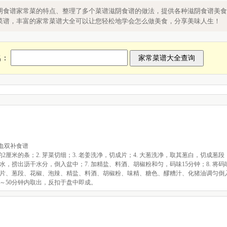
食谱，食谱家常菜滋阴食谱做法
阴食谱家常菜的特点、整理了多个菜谱滋阴食谱的做法，提供各种滋阴食谱美食
菜谱，丰富的家常菜谱大全可以让您轻松地学会怎么做美食，分享美味人生！
名：
气血双补食谱
2厘米的条；2. 芽菜切细；3. 老姜洗净，切成片；4. 大葱洗净，取其葱白，切成葱段；
水，捞出沥干水分，倒入盆中；7. 加精盐、料酒、胡椒粉和匀，码味15分钟；8. 将
姜片、葱段、花椒、泡辣、精盐、料酒、胡椒粉、味精、糖色、醪糟汁、化猪油调匀倒入
～50分钟内取出，反扣于盘中即成。