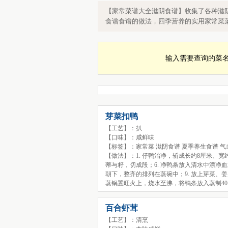
家常菜滋阴食谱大全，食谱大全滋阴
【家常菜谱大全滋阴食谱】收集了各种滋
食谱食谱的做法，四季营养的实用家常菜
输入需要查询的菜
芽菜扣鸭
【工艺】：扒
【口味】：咸鲜味
【标签】：家常菜 滋阴食谱 夏季养生食谱 
【做法】：1. 仔鸭治净，斩成长约8厘米、宽约
蒂与籽，切成段；6. 净鸭条放入清水中漂净血
朝下，整齐的排列在蒸碗中；9. 放上芽菜、
蒸锅置旺火上，烧水至沸，将鸭条放入蒸制40
百合虾茸
【工艺】：清烹