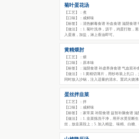
菊叶蛋花汤
【工艺】：煮
【口味】：咸鲜味
【标签】：清热解毒食谱 补血食谱 滋阴食谱
【做法】：1. 菊叶洗净，沥干，鸡蛋打散，
入蛋液，加盐，淋上香油即可。
黄精煨肘
【工艺】：煨
【口味】：原本味
【标签】：滋阴食谱 补虚养身食谱 气血双补
【做法】：1.黄精切薄片，用纱布装上扎口，
同时放入沙锅，注入适量的清水。置武火烧沸
蛋丝拌韭菜
【工艺】：拌
【口味】：咸鲜味
【标签】：家常菜 补阳食谱 益智补脑食谱 滋
【做法】：1. 韭菜拣洗干净，用开水烫至断生；
丝，放韭菜段上；5. 加入精盐、味精、白糖