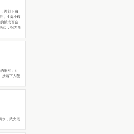
用，再剥下白
料。4.备小碟
大的插成百合
两边，锅内放
的细丝；3.
 接着下入茭
量清水，武火煮