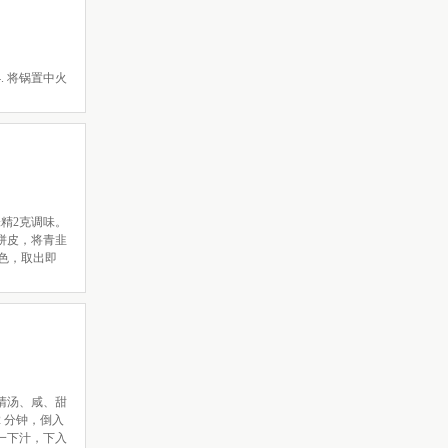
. 将锅置中火
精2克调味。
饼皮，将青韭
黄色，取出即
鸡清汤、咸、甜
 分钟，倒入
一下汁，下入