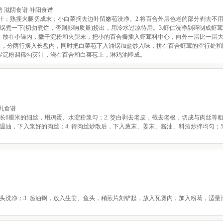
 滋阴食谱 补阳食谱
取汁；熟瘦火腿切成末；小白菜摘去边叶留嫩苞洗净。2.将百合外层色老的部分剥去不
煮一下(切勿煮烂，否则影响质量)捞出，用冷水过凉待用。3.虾仁洗净剁碎制成虾茸
子，放在小碟内，撒干淀粉和火腿末，把小的百合瓣插入虾茸料中心，向外一层比一层
取出，分两行摆入长盘内，同时把白菜苞下入油锅加盐炒入味，拼在百合虾茸的空行处和
用湿淀粉调稀勾芡汁，浇在百合和白菜苞上，淋鸡油即成。
乳食谱
成长6厘米的细丝，用鸡蛋、水淀粉浆匀；2. 茭白剥去老皮，截去老根，切成与肉丝等粗
油，下入浆好的肉丝；4. 待肉丝炒散后，下入葱末、姜末、酱油、料酒炒拌均匀；5.
葛、鱼头洗净；3. 起油锅，放入生姜、鱼头，稍煎片刻铲起，放入瓦煲内，加入粉葛，适