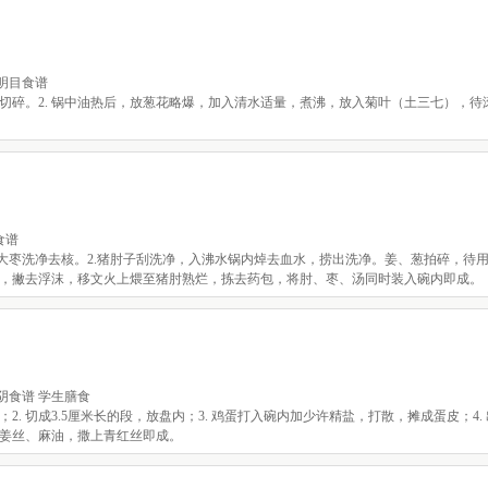
 明目食谱
葱切碎。2. 锅中油热后，放葱花略爆，加入清水适量，煮沸，放入菊叶（土三七），待
食谱
大枣洗净去核。2.猪肘子刮洗净，入沸水锅内焯去血水，捞出洗净。姜、葱拍碎，待用
，撇去浮沫，移文火上煨至猪肘熟烂，拣去药包，将肘、枣、汤同时装入碗内即成。
阴食谱 学生膳食
2. 切成3.5厘米长的段，放盘内；3. 鸡蛋打入碗内加少许精盐，打散，摊成蛋皮；4.
、姜丝、麻油，撒上青红丝即成。