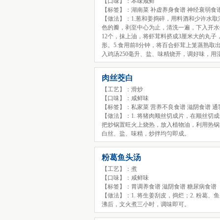
【口味】：本味咸鲜
【标签】：湖南菜 补虚养身食谱 神经衰弱食谱
【做法】：1.葱和姜捣碎，用料酒和少许水
色的瓣，剥至中心为止，清洗一遍，下入开水锅
12个，抹上油，将虾茸料挤成3厘米大的丸
形。5.食用前8分钟，将百合虾茸上笼蒸熟
入鸡汤250毫升、盐、味精烧开，调好味，
肉丝茭白
【工艺】：滑炒
【口味】：咸鲜味
【标签】：私家菜 营养不良食谱 滋阴食谱 通
【做法】：1. 将猪肉顺丝切成片，在顺丝切
把炒锅置旺火上烧热，放入植物油，利用热锅温
白丝、盐、味精，炒拌均匀即成。
粉葛鱼头汤
【工艺】：煮
【口味】：咸鲜味
【标签】：胃调养食谱 滋阴食谱 糖尿病食谱
【做法】：1. 将生姜刮皮，捣烂；2. 粉
沸后，文火煮三小时，调味即可。