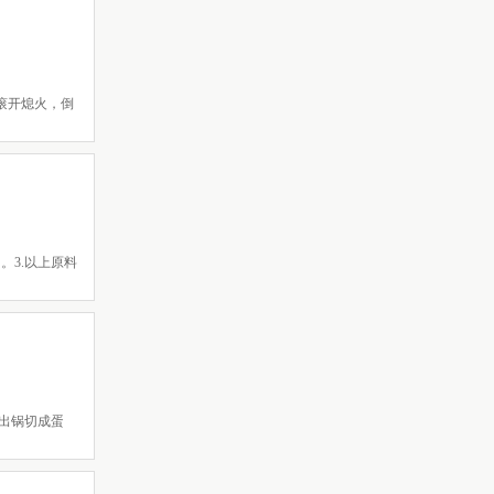
滚开熄火，倒
。3.以上原料
 出锅切成蛋