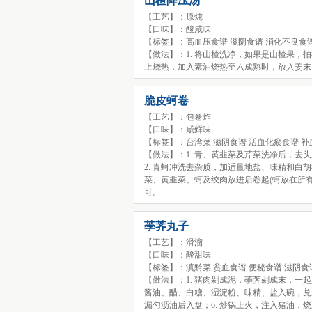
山楂降压汤
【工艺】：原炖
【口味】：酸咸味
【标签】：高血压食谱 滋阴食谱 消化不良食谱
【做法】：1. 将山楂洗净，如果是山楂果，拍
上烧热，加入素油烧热至六成熟时，放入姜末、
脆皮蚵卷
【工艺】：包卷炸
【口味】：咸鲜味
【标签】：台湾菜 滋阴食谱 活血化瘀食谱 补
【做法】：1. 青、黄韭菜及芹菜洗净后，去
2. 青蚵冲洗去杂质，加适量地盐、味精和白
菜、黄韭菜、蚵及绞肉放进后卷起(蚵放在所有
可。
荸荠丸子
【工艺】：滑溜
【口味】：酸甜味
【标签】：滇黔菜 贫血食谱 便秘食谱 滋阴食
【做法】：1. 猪肉剁成泥，荸荠剁成末，一起
酱油、醋、白糖、湿淀粉、味精、盐入碗，兑成
漏勺沥油后入盘；6. 炒锅上火，注入猪油