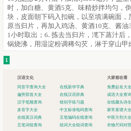
时，加白糖、黄酒5克、味精炒拌均匀，倒
块，皮面朝下码入扣碗，以至填满碗面，
原当归片，再加入鸡汤、黄酒10克、酱油
1小时取出；6. 拣去当归片，滗下蒸汁后
锅烧沸，用湿淀粉调稀勾芡，淋于穿山甲
1
汉语文化
大家都在看
同音字查询大全
在线新华字典
免费起名大
偏旁部首大全
在线汉语辞典
成语大全查
汉字笔顺查询
错别字练习题
在线藏头诗
多音字大全
中文标准电码查询
家常菜谱大
在线英汉词典
五笔编码在线查询
中医方剂大
五笔词组查询
组词大全组词查询
衣物尺码对