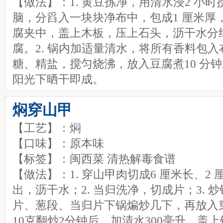
【做法】：1. 黄豆拣净，用清水浸2 小
脑，分舀入一块块净布中，包成1 厘米厚，
腐夹中，盖上木板，压上石头，沥干水分
腐。2. 锅内加适量清水，将所有香料包
糖、精盐，搅匀烧沸，放入豆腐煮10 分
阳光下晒干即成。
焖穿山甲
【工艺】：焖
【口味】：原本味
【标签】：闽西菜 清热解毒食谱
【做法】：1. 穿山甲肉切成6 厘米长、2
出，沥干水；2. 当归洗净，切成片；3.
片、葱段、当归片下锅煸炒几下，再放入
10克翻炒2分钟后，加清水300毫升，盖上