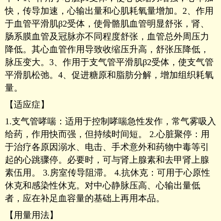
快，传导加速，心输出量和心肌耗氧量增加。2、作用
于血管平滑肌β2受体，使骨骼肌血管明显舒张，肾、
肠系膜血管及冠脉亦不同程度舒张，血管总外周压力
降低。其心血管作用导致收缩压升高，舒张压降低，
脉压变大。3、作用于支气管平滑肌β2受体，使支气管
平滑肌松弛。4、促进糖原和脂肪分解，增加组织耗氧
量。
【适应症】
1.支气管哮喘：适用于控制哮喘急性发作，常气雾吸入
给药，作用快而强，但持续时间短。 2.心脏聚停：用
于治疗各原因溺水、电击、手术意外和药物中毒等引
起的心跳骤停。必要时，可与肾上腺素和去甲肾上腺
素伍用。 3.房室传导阻滞。 4.抗休克：可用于心原性
休克和感染性休克。对中心静脉压高、心输出量低
者，应在补足血容量的基础上再用本品。
【用量用法】