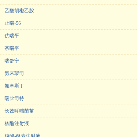
乙酰胡椒乙胺
止喘-56
优喘平
茶喘平
喘舒宁
氨来瑙司
氮卓斯丁
喘比司特
长效哮喘菌苗
核酪注射液
核酸-酪素注射液