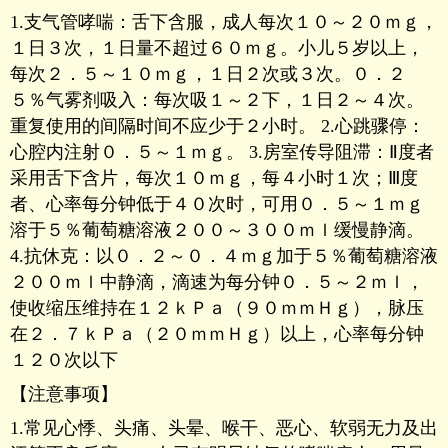
1.支气管哮喘：舌下含服，成人每次１０～２０ｍｇ，
１日３次，１日量不超过６０ｍｇ。小儿５岁以上，
每次２．５～１０ｍｇ，１日２次或３次。０．２
５％气雾剂吸入：每次吸１～２下，１日２～４次。
重复使用的间隔时间不应少于２小时。 2.心跳骤停：
心腔内注射０．５～１ｍｇ。 3.房室传导阻滞：Ⅱ度者
采用舌下含片，每次１０ｍｇ，每４小时１次；Ⅲ度
者、心率每分钟低于４０次时，可用０．５～１ｍｇ
溶于５％葡萄糖溶液２００～３００ｍｌ缓慢静滴。
4.抗休克：以０．２～０．４ｍｇ加于５％葡萄糖溶液
２００ｍｌ中静滴，滴速为每分钟０．５～２ｍｌ，
使收缩压维持在１２ｋＰａ（９０ｍｍＨｇ），脉压
在２．７ｋＰａ（２０ｍｍＨｇ）以上，心率每分钟
１２０次以下
【注意事项】
1.常见心悸、头痛、头晕、喉干、恶心、软弱无力及出