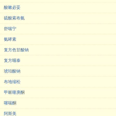
酸嗽必妥
硫酸索布氨
舒喘宁
氨哮素
复方色甘酸钠
复方咽泰
琥珀酸钠
布地缩松
甲哌噻庚酮
噻喘酮
阿斯美