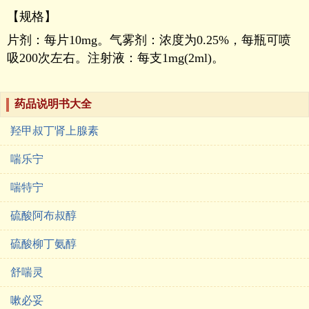
【规格】
片剂：每片10mg。气雾剂：浓度为0.25%，每瓶可喷
吸200次左右。注射液：每支1mg(2ml)。
药品说明书大全
羟甲叔丁肾上腺素
喘乐宁
喘特宁
硫酸阿布叔醇
硫酸柳丁氨醇
舒喘灵
嗽必妥