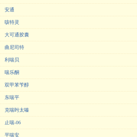
安通
咳特灵
大可通胶囊
曲尼司特
利喘贝
喘乐酮
双甲苯苄醇
东喘平
克喘盻太嗪
止喘-06
平喘安