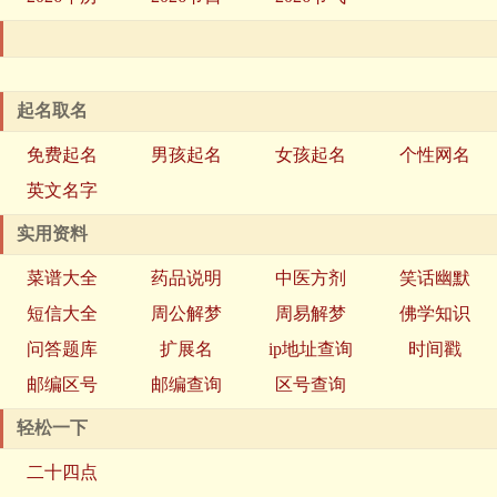
起名取名
免费起名
男孩起名
女孩起名
个性网名
英文名字
实用资料
菜谱大全
药品说明
中医方剂
笑话幽默
短信大全
周公解梦
周易解梦
佛学知识
问答题库
扩展名
ip地址查询
时间戳
邮编区号
邮编查询
区号查询
轻松一下
二十四点