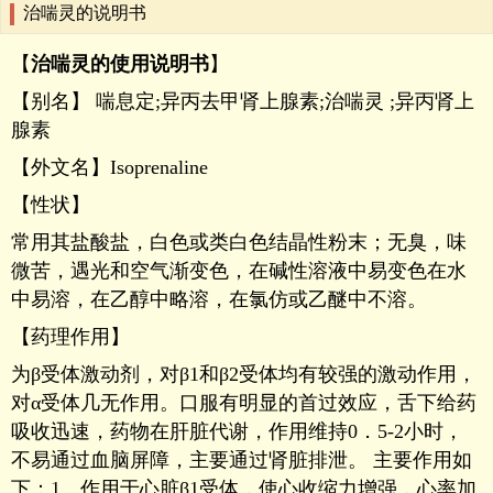
治喘灵的说明书
【
治喘灵的使用说明书
】
【别名】 喘息定;异丙去甲肾上腺素;治喘灵 ;异丙肾上
腺素
【外文名】Isoprenaline
【性状】
常用其盐酸盐，白色或类白色结晶性粉末；无臭，味
微苦，遇光和空气渐变色，在碱性溶液中易变色在水
中易溶，在乙醇中略溶，在氯仿或乙醚中不溶。
【药理作用】
为β受体激动剂，对β1和β2受体均有较强的激动作用，
对α受体几无作用。口服有明显的首过效应，舌下给药
吸收迅速，药物在肝脏代谢，作用维持0．5-2小时，
不易通过血脑屏障，主要通过肾脏排泄。 主要作用如
下：1、作用于心脏β1受体，使心收缩力增强，心率加