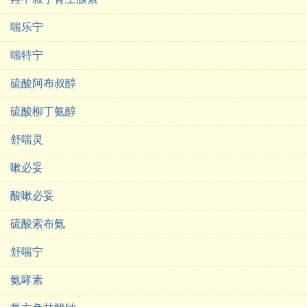
喘乐宁
喘特宁
硫酸阿布叔醇
硫酸柳丁氨醇
舒喘灵
嗽必妥
酸嗽必妥
硫酸索布氨
舒喘宁
氨哮素