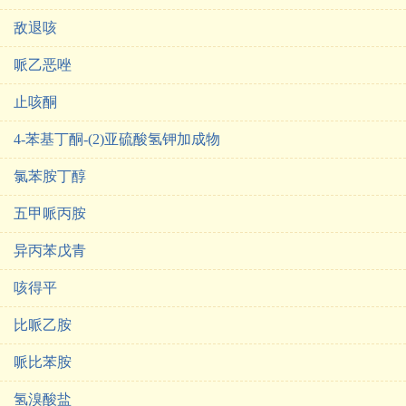
敌退咳
哌乙恶唑
止咳酮
4-苯基丁酮-(2)亚硫酸氢钾加成物
氯苯胺丁醇
五甲哌丙胺
异丙苯戊青
咳得平
比哌乙胺
哌比苯胺
氢溴酸盐