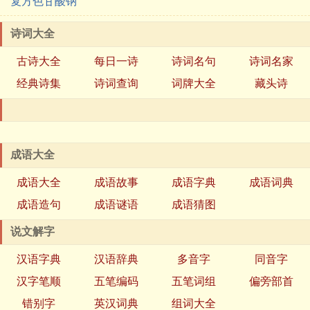
复方色甘酸钠
诗词大全
古诗大全
每日一诗
诗词名句
诗词名家
经典诗集
诗词查询
词牌大全
藏头诗
成语大全
成语大全
成语故事
成语字典
成语词典
成语造句
成语谜语
成语猜图
说文解字
汉语字典
汉语辞典
多音字
同音字
汉字笔顺
五笔编码
五笔词组
偏旁部首
错别字
英汉词典
组词大全