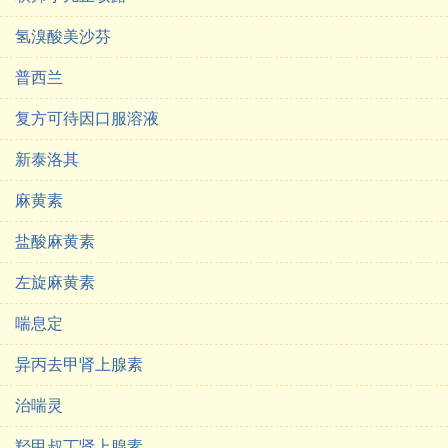
氢溴酸美沙芬
普西兰
复方可待因口服溶液
新泰洛其
麻黄素
盐酸麻黄素
左旋麻黄素
喘息定
异丙去甲肾上腺素
治喘灵
羟甲叔丁肾上腺素