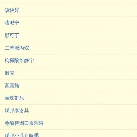
咳快好
咳哌宁
那可丁
二苯哌丙烷
枸橼酸维静宁
服克
富露施
丽珠刻乐
联邦泰洛其
愈酚待因口服溶液
联邦小儿止咳露