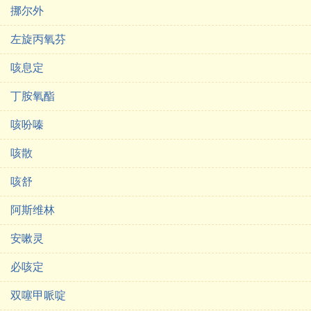
挪尔外
左旋丙氧芬
咳息定
丁胺氧酯
咳吩嗪
咳散
咳舒
阿斯维林
安嗽灵
必咳定
双噻甲哌啶