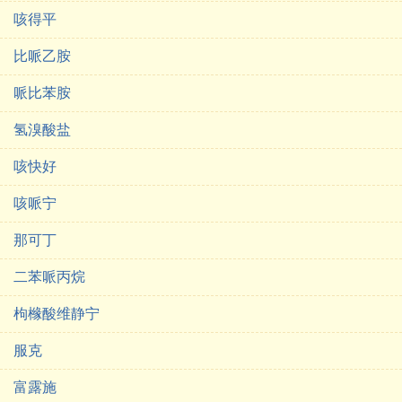
咳得平
比哌乙胺
哌比苯胺
氢溴酸盐
咳快好
咳哌宁
那可丁
二苯哌丙烷
枸橼酸维静宁
服克
富露施