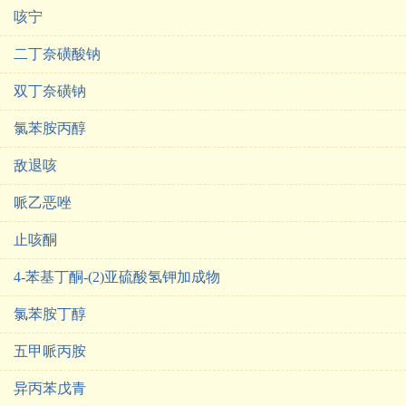
咳宁
二丁奈磺酸钠
双丁奈磺钠
氯苯胺丙醇
敌退咳
哌乙恶唑
止咳酮
4-苯基丁酮-(2)亚硫酸氢钾加成物
氯苯胺丁醇
五甲哌丙胺
异丙苯戊青