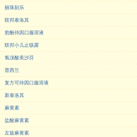
丽珠刻乐
联邦泰洛其
愈酚待因口服溶液
联邦小儿止咳露
氢溴酸美沙芬
普西兰
复方可待因口服溶液
新泰洛其
麻黄素
盐酸麻黄素
左旋麻黄素