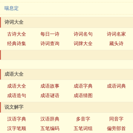
喘息定
诗词大全
古诗大全
每日一诗
诗词名句
诗词名家
经典诗集
诗词查询
词牌大全
藏头诗
成语大全
成语大全
成语故事
成语字典
成语词典
成语造句
成语谜语
成语猜图
说文解字
汉语字典
汉语辞典
多音字
同音字
汉字笔顺
五笔编码
五笔词组
偏旁部首