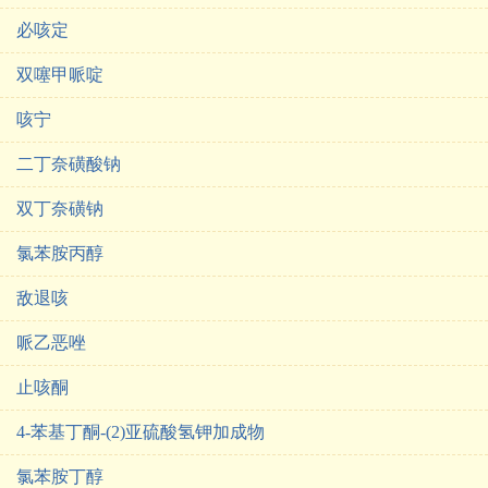
必咳定
双噻甲哌啶
咳宁
二丁奈磺酸钠
双丁奈磺钠
氯苯胺丙醇
敌退咳
哌乙恶唑
止咳酮
4-苯基丁酮-(2)亚硫酸氢钾加成物
氯苯胺丁醇