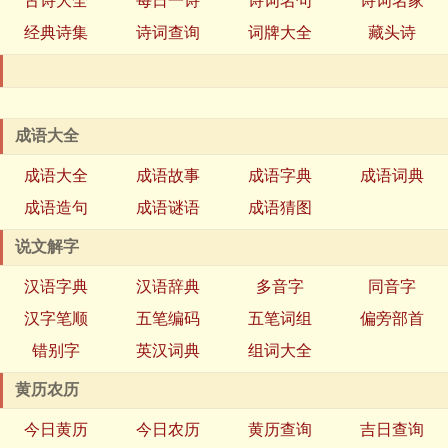
古诗大全
每日一诗
诗词名句
诗词名家
经典诗集
诗词查询
词牌大全
藏头诗
成语大全
成语大全
成语故事
成语字典
成语词典
成语造句
成语谜语
成语猜图
说文解字
汉语字典
汉语辞典
多音字
同音字
汉字笔顺
五笔编码
五笔词组
偏旁部首
错别字
英汉词典
组词大全
黄历农历
今日黄历
今日农历
黄历查询
吉日查询