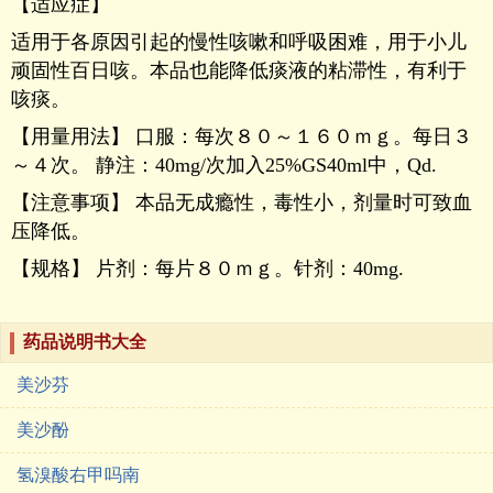
【适应症】
适用于各原因引起的慢性咳嗽和呼吸困难，用于小儿
顽固性百日咳。本品也能降低痰液的粘滞性，有利于
咳痰。
【用量用法】 口服：每次８０～１６０ｍｇ。每日３
～４次。 静注：40mg/次加入25%GS40ml中，Qd.
【注意事项】 本品无成瘾性，毒性小，剂量时可致血
压降低。
【规格】 片剂：每片８０ｍｇ。针剂：40mg.
药品说明书大全
美沙芬
美沙酚
氢溴酸右甲吗南