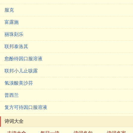
服克
富露施
丽珠刻乐
联邦泰洛其
愈酚待因口服溶液
联邦小儿止咳露
氢溴酸美沙芬
普西兰
复方可待因口服溶液
诗词大全