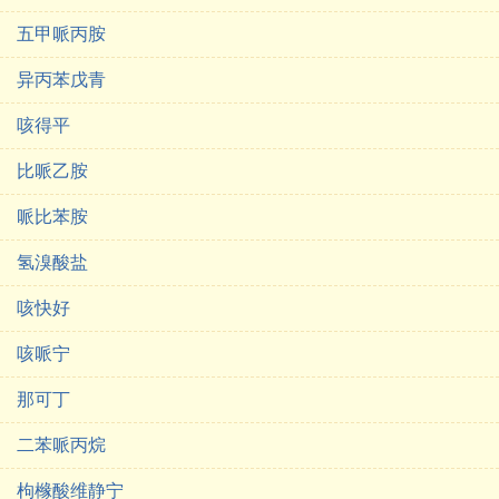
五甲哌丙胺
异丙苯戊青
咳得平
比哌乙胺
哌比苯胺
氢溴酸盐
咳快好
咳哌宁
那可丁
二苯哌丙烷
枸橼酸维静宁