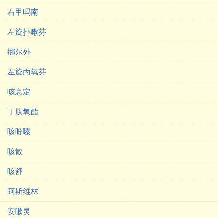
右甲吗南
左旋扑嗽芬
挪尔外
左旋丙氧芬
咳息定
丁胺氧酯
咳吩嗪
咳散
咳舒
阿斯维林
安嗽灵