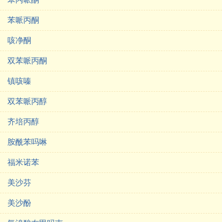
苯哌丙酮
咳净酮
双苯哌丙酮
镇咳嗪
双苯哌丙醇
齐培丙醇
胺酰苯吗啉
福米诺苯
美沙芬
美沙酚