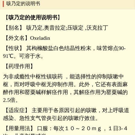
咳乃定的说明书
【
咳乃定的使用说明书
】
【别名】 咳乃定,奥昔拉定;压咳定 ,沃克拉丁
【外文名】Oxeladin
【性状】 其枸橼酸盐白色结晶性粉末，味苦熔点90-
91℃。可溶于水。
【药理作用】
为非成瘾性中枢性镇咳药 ，能选择性的抑制咳嗽中
枢，而对呼吸中枢无抑制作用。此外，它还有表面麻
醉作用和罂粟碱样解痉作用，其解痉作用为罂粟碱的
2.5倍。
【适应症】 主要用于各原因引起的咳嗽，对上呼吸道
感染、急性支气管炎引起的咳嗽疗效佳。
【用量用法】 口服：每次１０～２０ｍｇ，１日3-４