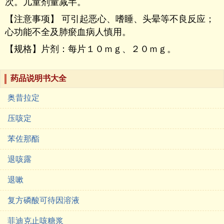
次。儿童剂量减半。
【注意事项】 可引起恶心、嗜睡、头晕等不良反应；
心功能不全及肺瘀血病人慎用。
【规格】片剂：每片１０ｍｇ、２０ｍｇ。
药品说明书大全
奥昔拉定
压咳定
苯佐那酯
退咳露
退嗽
复方磷酸可待因溶液
菲迪克止咳糖浆