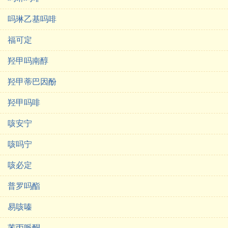
吗琳乙基吗啡
福可定
羟甲吗南醇
羟甲蒂巴因酚
羟甲吗啡
咳安宁
咳吗宁
咳必定
普罗吗酯
易咳嗪
苯丙哌酮