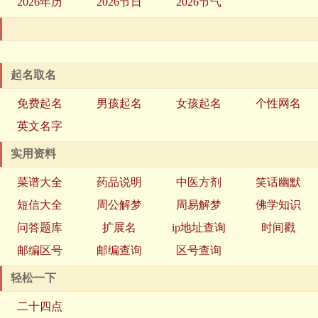
2026年历
2026节日
2026节气
起名取名
免费起名
男孩起名
女孩起名
个性网名
英文名字
实用资料
菜谱大全
药品说明
中医方剂
笑话幽默
短信大全
周公解梦
周易解梦
佛学知识
问答题库
扩展名
ip地址查询
时间戳
邮编区号
邮编查询
区号查询
轻松一下
二十四点