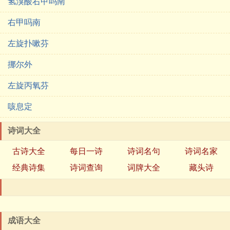
氢溴酸右甲吗南
右甲吗南
左旋扑嗽芬
挪尔外
左旋丙氧芬
咳息定
诗词大全
古诗大全
每日一诗
诗词名句
诗词名家
经典诗集
诗词查询
词牌大全
藏头诗
成语大全