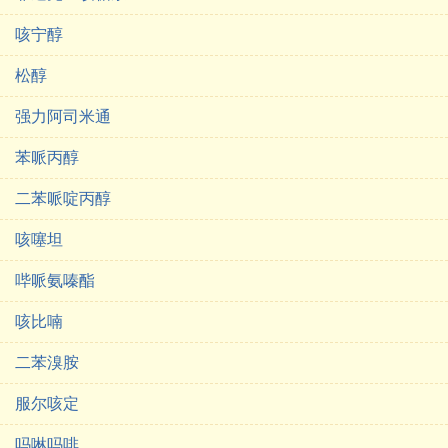
咳宁醇
松醇
强力阿司米通
苯哌丙醇
二苯哌啶丙醇
咳噻坦
哔哌氨嗪酯
咳比喃
二苯溴胺
服尔咳定
吗啉吗啡