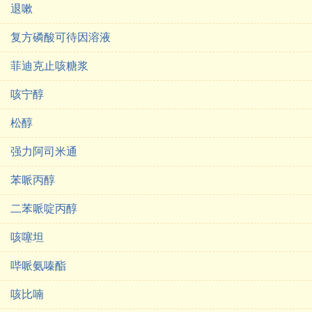
退嗽
复方磷酸可待因溶液
菲迪克止咳糖浆
咳宁醇
松醇
强力阿司米通
苯哌丙醇
二苯哌啶丙醇
咳噻坦
哔哌氨嗪酯
咳比喃