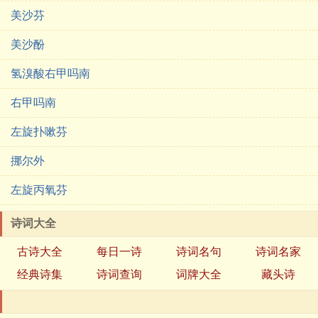
美沙芬
美沙酚
氢溴酸右甲吗南
右甲吗南
左旋扑嗽芬
挪尔外
左旋丙氧芬
诗词大全
古诗大全
每日一诗
诗词名句
诗词名家
经典诗集
诗词查询
词牌大全
藏头诗