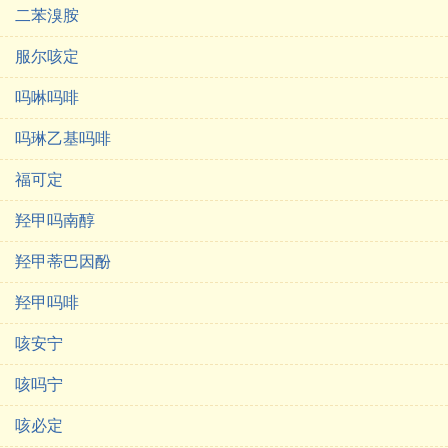
二苯溴胺
服尔咳定
吗啉吗啡
吗琳乙基吗啡
福可定
羟甲吗南醇
羟甲蒂巴因酚
羟甲吗啡
咳安宁
咳吗宁
咳必定