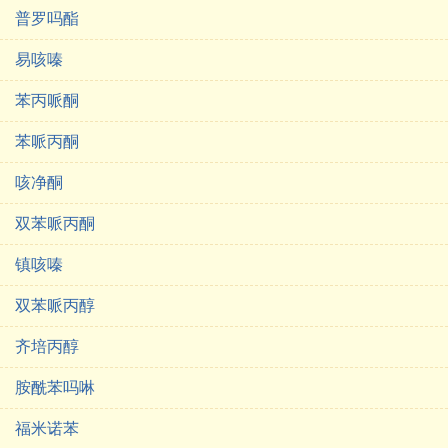
普罗吗酯
易咳嗪
苯丙哌酮
苯哌丙酮
咳净酮
双苯哌丙酮
镇咳嗪
双苯哌丙醇
齐培丙醇
胺酰苯吗啉
福米诺苯