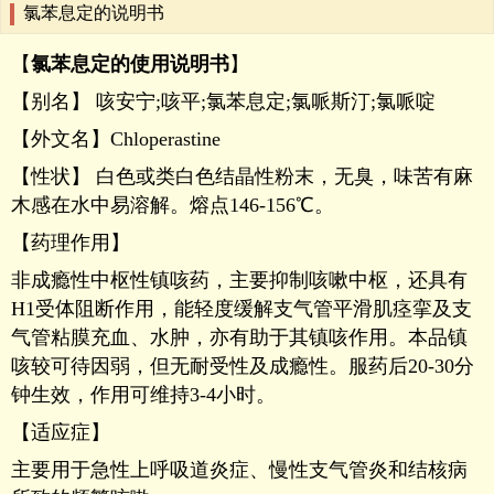
氯苯息定的说明书
【
氯苯息定的使用说明书
】
【别名】 咳安宁;咳平;氯苯息定;氯哌斯汀;氯哌啶
【外文名】Chloperastine
【性状】 白色或类白色结晶性粉末，无臭，味苦有麻
木感在水中易溶解。熔点146-156℃。
【药理作用】
非成瘾性中枢性镇咳药，主要抑制咳嗽中枢，还具有
H1受体阻断作用，能轻度缓解支气管平滑肌痉挛及支
气管粘膜充血、水肿，亦有助于其镇咳作用。本品镇
咳较可待因弱，但无耐受性及成瘾性。服药后20-30分
钟生效，作用可维持3-4小时。
【适应症】
主要用于急性上呼吸道炎症、慢性支气管炎和结核病