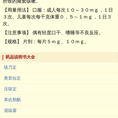
所致的频繁咳嗽。
【用量用法】 口服：成人每次１０～３０ｍｇ，１日
３次。儿童每次每千克体重０．５～１ｍｇ，１日３
次。
【注意事项】 偶有轻度口干、嗜睡等不良反应。
【规格】 片剂：每片５ｍｇ、１０ｍｇ。
药品说明书大全
咳乃定
奥昔拉定
压咳定
苯佐那酯
退咳露