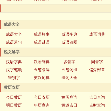
成语大全
成语大全
成语故事
成语字典
成语词典
成语造句
成语谜语
成语猜图
说文解字
汉语字典
汉语辞典
多音字
同音字
汉字笔顺
五笔编码
五笔词组
偏旁部首
错别字
英汉词典
组词大全
黄历农历
今日黄历
今日农历
黄历查询
吉日查询
明日黄历
年历查询
黄道吉日
吉时查询