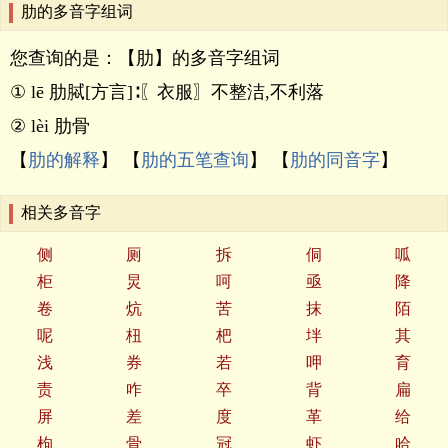
肋的多音字组词
您查询的是：【肋】的多音字组词
① lē 肋脦[方言]∶〖衣服〗不整洁,不利落
② lèi 肋骨
【
肋的解释
】 【
肋的五笔查询
】 【
肋的同音字
】
相关多音字
侧
厕
拆
侗
呱
柜
炅
呵
亟
降
卷
炕
苦
抹
陌
呢
杻
杷
坢
其
浅
券
若
呷
育
责
咋
卒
背
扁
屏
差
度
革
给
枸
骨
冠
虾
哈