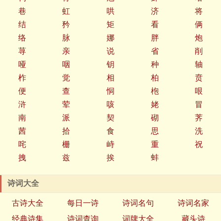
巷
虹
哄
济
将
结
矜
矩
看
俩
络
脉
娜
胖
炮
荨
亲
说
省
削
哑
咽
钥
种
轴
柞
觉
相
柏
贲
便
查
恫
枹
哏
浒
荤
咳
姥
冒
南
派
契
砌
荠
茜
拾
食
思
洗
咤
栅
峙
重
祝
拽
兹
挨
蚌
诗词大全
古诗大全
每日一诗
诗词名句
诗词名家
经典诗集
诗词查询
词牌大全
藏头诗