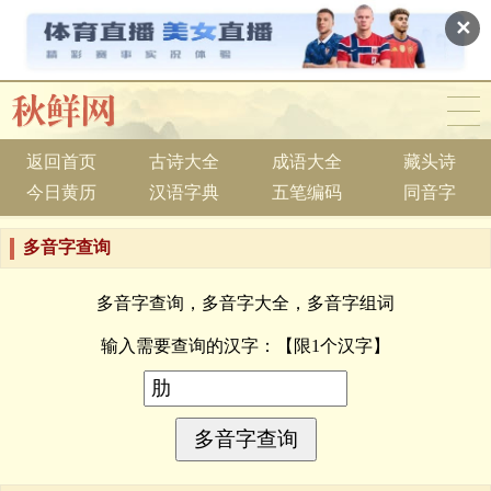
✕
返回首页
古诗大全
成语大全
藏头诗
今日黄历
汉语字典
五笔编码
同音字
多音字查询
多音字查询，多音字大全，多音字组词
输入需要查询的汉字：
【限1个汉字】