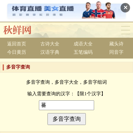
✕
返回首页
古诗大全
成语大全
藏头诗
今日黄历
汉语字典
五笔编码
同音字
多音字查询
多音字查询，多音字大全，多音字组词
输入需要查询的汉字：
【限1个汉字】