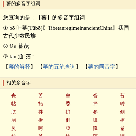
蕃的多音字组词
您查询的是：【蕃】的多音字组词
① bō 吐蕃(Tǔbō)〖TibetanregimeinancientChina〗我国
古代少数民族
② fán 蕃茂
③ fān 通“藩”
【
蕃的解释
】 【
蕃的五笔查询
】 【
蕃的同音字
】
相关多音字
丧
苫
舍
沓
苔
帖
拓
委
择
转
肮
拌
拚
参
侧
厕
拆
侗
呱
柜
炅
呵
亟
降
卷