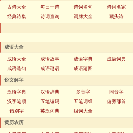
古诗大全
每日一诗
诗词名句
诗词名家
经典诗集
诗词查询
词牌大全
藏头诗
成语大全
成语大全
成语故事
成语字典
成语词典
成语造句
成语谜语
成语猜图
说文解字
汉语字典
汉语辞典
多音字
同音字
汉字笔顺
五笔编码
五笔词组
偏旁部首
错别字
英汉词典
组词大全
黄历农历