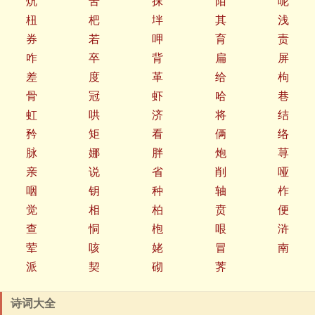
炕
苦
抹
陌
呢
杻
杷
坢
其
浅
券
若
呷
育
责
咋
卒
背
扁
屏
差
度
革
给
枸
骨
冠
虾
哈
巷
虹
哄
济
将
结
矜
矩
看
俩
络
脉
娜
胖
炮
荨
亲
说
省
削
哑
咽
钥
种
轴
柞
觉
相
柏
贲
便
查
恫
枹
哏
浒
荤
咳
姥
冒
南
派
契
砌
荠
诗词大全