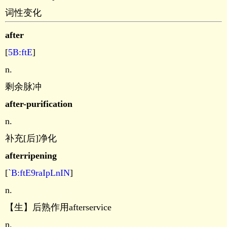
词性变化
after
[
5B:ftE
]
n.
剩余脉冲
after-purification
n.
补充[后]净化
afterripening
[
`B:ftE9raIpLnIN
]
n.
【生】后熟作用afterservice
n.