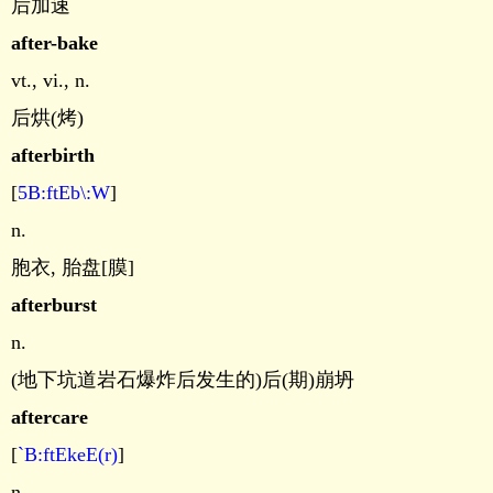
后加速
after-bake
vt., vi., n.
后烘(烤)
afterbirth
[
5B:ftEb\:W
]
n.
胞衣, 胎盘[膜]
afterburst
n.
(地下坑道岩石爆炸后发生的)后(期)崩坍
aftercare
[
`B:ftEkeE(r)
]
n.