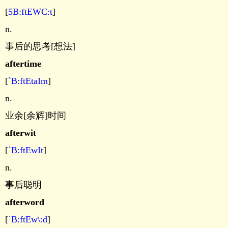
[
5B:ftEWC:t
]
n.
事后的思考[想法]
aftertime
[
`B:ftEtaIm
]
n.
业余[余辉]时间
afterwit
[
`B:ftEwIt
]
n.
事后聪明
afterword
[
`B:ftEw\:d
]