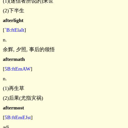
(1)(迷信者所说的)来世
(2)下半生
afterlight
[
`B:ftElaIt
]
n.
余辉, 夕照, 事后的领悟
aftermath
[
5B:ftEmAW
]
n.
(1)再生草
(2)后果(尤指灾祸)
aftermost
[
5B:ftEmEJst
]
adj.