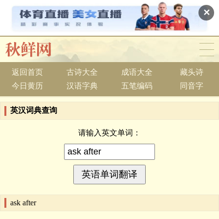
✕
返回首页
古诗大全
成语大全
藏头诗
今日黄历
汉语字典
五笔编码
同音字
英汉词典查询
请输入英文单词：
ask after