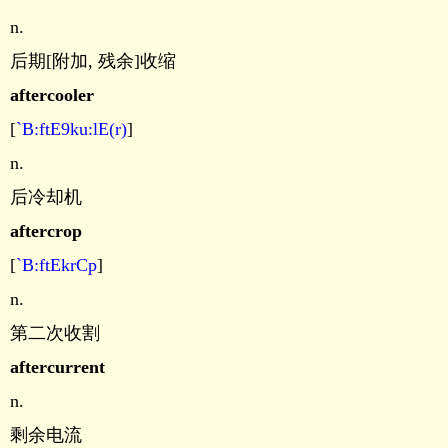
n.
后期[附加, 残余]收缩
aftercooler
[
`B:ftE9ku:lE(r)
]
n.
后冷却机
aftercrop
[
`B:ftEkrCp
]
n.
第二次收割
aftercurrent
n.
剩余电流