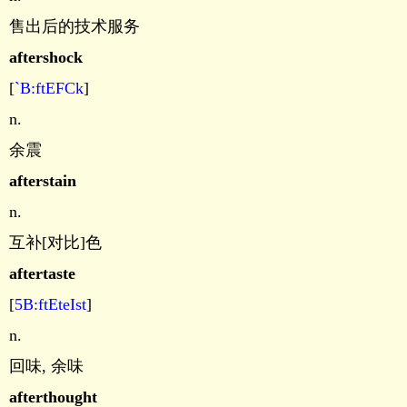
售出后的技术服务
aftershock
[
`B:ftEFCk
]
n.
余震
afterstain
n.
互补[对比]色
aftertaste
[
5B:ftEteIst
]
n.
回味, 余味
afterthought