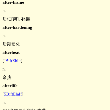
after-frame
n.
后框[架], 补架
after-hardening
n.
后期硬化
afterheat
[
`B:ftEhi:t
]
n.
余热
afterlife
[
5B:ftElaIf
]
n.