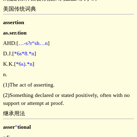
美国传统词典
assertion
as.ser.tion
AHD:[
…-s?r“sh…n
]
D.J.[
*6s*8.*n
]
K.K.[
*6s).*n
]
n.
(1)The act of asserting.
(2)Something declared or stated positively, often with no
support or attempt at proof.
继承用法
asser
“
tional