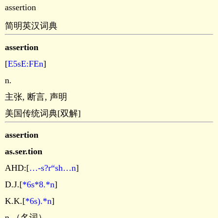
assertion
简明英汉词典
assertion
[
E5sE:FEn
]
n.
主张, 断言, 声明
美国传统词典[双解]
assertion
as.ser.tion
AHD:[
…-s?r“sh…n
]
D.J.[
*6s*8.*n
]
K.K.[
*6s).*n
]
n.（名词）