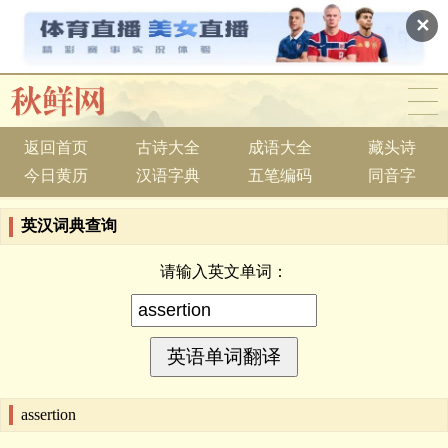
✕
返回首页
古诗大全
成语大全
藏头诗
今日黄历
汉语字典
五笔编码
同音字
英汉词典查询
请输入英文单词：
assertion