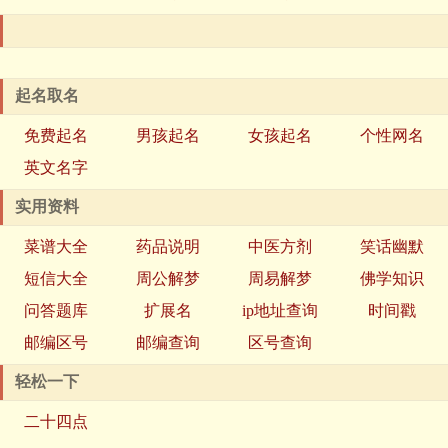
起名取名
免费起名
男孩起名
女孩起名
个性网名
英文名字
实用资料
菜谱大全
药品说明
中医方剂
笑话幽默
短信大全
周公解梦
周易解梦
佛学知识
问答题库
扩展名
ip地址查询
时间戳
邮编区号
邮编查询
区号查询
轻松一下
二十四点