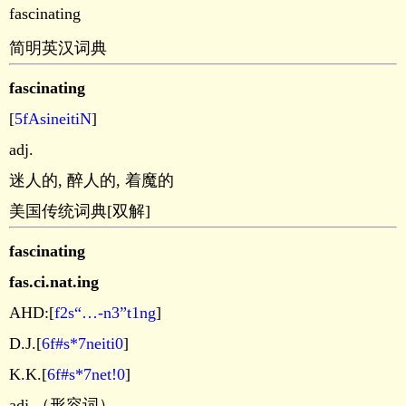
fascinating
简明英汉词典
fascinating
[
5fAsineitiN
]
adj.
迷人的, 醉人的, 着魔的
美国传统词典[双解]
fascinating
fas.ci.nat.ing
AHD:[
f2s“…-n3”t1ng
]
D.J.[
6f#s*7neiti0
]
K.K.[
6f#s*7net!0
]
adj.（形容词）