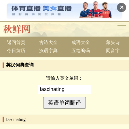
✕
返回首页
古诗大全
成语大全
藏头诗
今日黄历
汉语字典
五笔编码
同音字
英汉词典查询
请输入英文单词：
fascinating