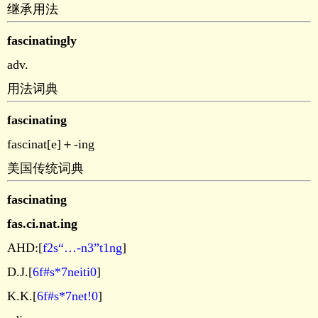
继承用法
fascinatingly
adv.
用法词典
fascinating
fascinat[e]＋-ing
美国传统词典
fascinating
fas.ci.nat.ing
AHD:[
f2s“…-n3”t1ng
]
D.J.[
6f#s*7neiti0
]
K.K.[
6f#s*7net!0
]