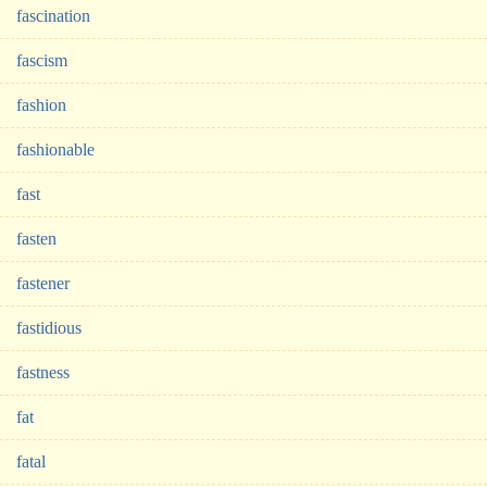
fascination
fascism
fashion
fashionable
fast
fasten
fastener
fastidious
fastness
fat
fatal