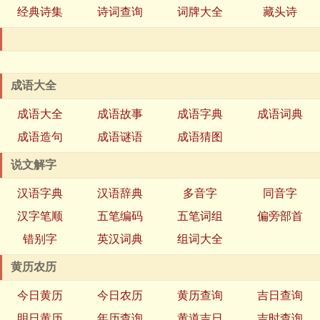
经典诗集
诗词查询
词牌大全
藏头诗
成语大全
成语大全
成语故事
成语字典
成语词典
成语造句
成语谜语
成语猜图
说文解字
汉语字典
汉语辞典
多音字
同音字
汉字笔顺
五笔编码
五笔词组
偏旁部首
错别字
英汉词典
组词大全
黄历农历
今日黄历
今日农历
黄历查询
吉日查询
明日黄历
年历查询
黄道吉日
吉时查询