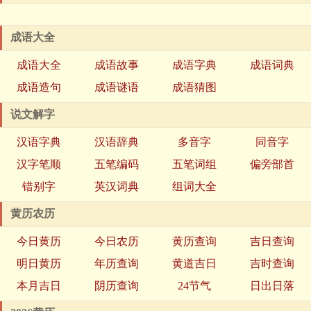
成语大全
成语大全
成语故事
成语字典
成语词典
成语造句
成语谜语
成语猜图
说文解字
汉语字典
汉语辞典
多音字
同音字
汉字笔顺
五笔编码
五笔词组
偏旁部首
错别字
英汉词典
组词大全
黄历农历
今日黄历
今日农历
黄历查询
吉日查询
明日黄历
年历查询
黄道吉日
吉时查询
本月吉日
阴历查询
24节气
日出日落