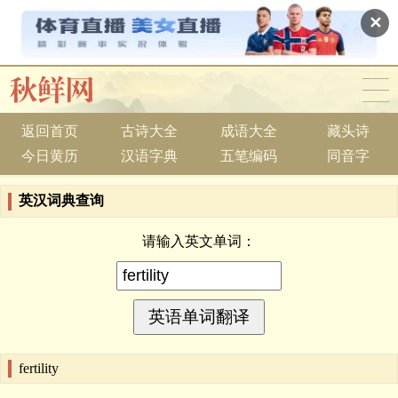
✕
返回首页
古诗大全
成语大全
藏头诗
今日黄历
汉语字典
五笔编码
同音字
英汉词典查询
请输入英文单词：
fertility