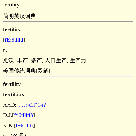
fertility
简明英汉词典
fertility
[
fE:5tiliti
]
n.
肥沃, 丰产, 多产, 人口生产, 生产力
美国传统词典[双解]
fertility
fer.til.i.ty
AHD:[
f…r-t1l“1-t?
]
D.J.[
f*6tiliti8
]
K.K.[
f+6t!l!ti
]
n.（名词）