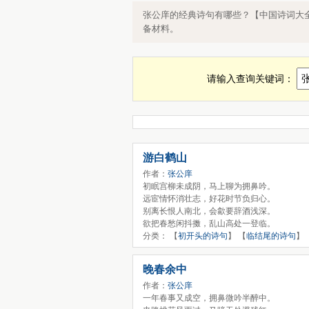
张公庠诗全集，张公庠的诗词大全，
张公庠的经典诗句有哪些？【中国诗词大
备材料。
请输入查询关键词：
游白鹤山
作者：
张公庠
初眠宫柳未成阴，马上聊为拥鼻吟。
远宦情怀消壮志，好花时节负归心。
别离长恨人南北，会歙要辞酒浅深。
欲把春愁闲抖擞，乱山高处一登临。
分类： 【
初开头的诗句
】 【
临结尾的诗句
】
晚春余中
作者：
张公庠
一年春事又成空，拥鼻微吟半醉中。