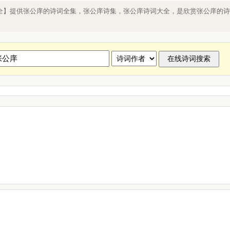
张公庠的诗有哪些？
全】提供张公庠的诗词全集，张公庠诗集，张公庠诗词大全，是欣赏张公庠的诗