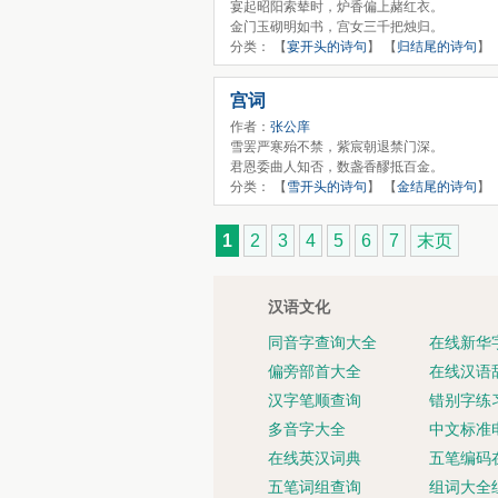
宴起昭阳索辇时，炉香偏上赭红衣。
金门玉砌明如书，宫女三千把烛归。
分类： 【
宴开头的诗句
】 【
归结尾的诗句
】
宫词
作者：
张公庠
雪罢严寒殆不禁，紫宸朝退禁门深。
君恩委曲人知否，数盏香醪抵百金。
分类： 【
雪开头的诗句
】 【
金结尾的诗句
】
1
2
3
4
5
6
7
末页
汉语文化
同音字查询大全
在线新华
偏旁部首大全
在线汉语
汉字笔顺查询
错别字练
多音字大全
中文标准
在线英汉词典
五笔编码
五笔词组查询
组词大全