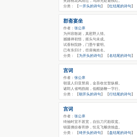
夹路桃花风雨过，马蹄无处避残红。
分类： 【
一开头的诗句
】 【
红结尾的诗句
】
郡斋宴坐
作者：
张公庠
为州容散诞，真慰野人情。
撼膝禅初悟，摇头句未成。
试香秋院静，门墨午窗明。
已有东归计，些扉掩姓名。
分类： 【
为开头的诗句
】 【
名结尾的诗句
】
宫词
作者：
张公庠
朝退人归亚禁扃，金吾收仗暂纵横。
诸郎人省鸣驺闹，低帽扬鞭一字行。
分类： 【
朝开头的诗句
】 【
行结尾的诗句
】
宫词
作者：
张公庠
绮袖时宜不甚宽，自拈刀尺勘双鸾。
锦茵拂掠春宵静，怯见飞蛾傍烛盘。
分类： 【
绮开头的诗句
】 【
盘结尾的诗句
】