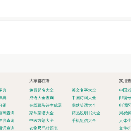
大家都在看
实用
字典
免费起名大全
英文名字大全
中国
辞典
成语大全查询
中国诗词大全
邮编
习题
在线藏头诗生成器
幽默笑话大全
电话
电码查询
家常菜谱大全
药品说明书大全
周易
在线查询
中医方剂大全
手机短信大全
人体
组词查询
衣物尺码对照表
文件