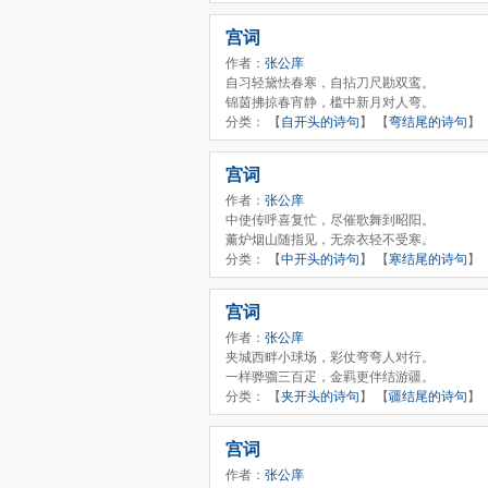
宫词
作者：
张公庠
自习轻黛怯春寒，自拈刀尺勘双鸾。
锦茵拂掠春宵静，槛中新月对人弯。
分类： 【
自开头的诗句
】 【
弯结尾的诗句
】
宫词
作者：
张公庠
中使传呼喜复忙，尽催歌舞到昭阳。
薰炉烟山随指见，无奈衣轻不受寒。
分类： 【
中开头的诗句
】 【
寒结尾的诗句
】
宫词
作者：
张公庠
夹城西畔小球场，彩仗弯弯人对行。
一样骅骝三百疋，金羁更伴结游疆。
分类： 【
夹开头的诗句
】 【
疆结尾的诗句
】
宫词
作者：
张公庠