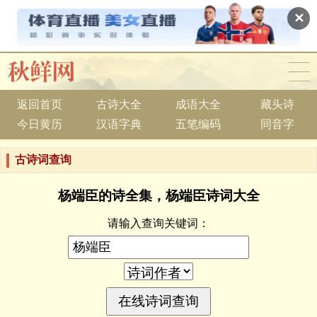
✕
返回首页
古诗大全
成语大全
藏头诗
今日黄历
汉语字典
五笔编码
同音字
古诗词查询
杨端臣的诗全集，杨端臣诗词大全
请输入查询关键词：