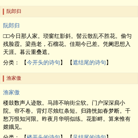
阮郎归
阮郎归
□□今日那人家。琐窗红影斜。髻云散乱不胜花。偷匀
残脸霞。梁燕老，石榴花。佳期今已差。凭阑思想入
天涯。暮云重叠遮。
分类： 【
今开头的诗句
】 【
遮结尾的诗句
】
渔家傲
渔家傲
楼鼓数声人迹散。马蹄不响街尘软。门户深深扃小
院。帘不卷。背灯尽烛红条短。归路恍如春梦断。千
愁万恨知河限。昨夜月华明似练。花影畔。算来惟有
嫦娥见。
分类： 【
楼开头的诗句
】 【
见结尾的诗句
】