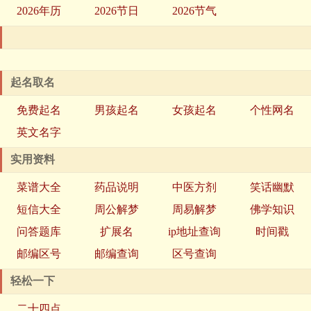
2026年历
2026节日
2026节气
起名取名
免费起名
男孩起名
女孩起名
个性网名
英文名字
实用资料
菜谱大全
药品说明
中医方剂
笑话幽默
短信大全
周公解梦
周易解梦
佛学知识
问答题库
扩展名
ip地址查询
时间戳
邮编区号
邮编查询
区号查询
轻松一下
二十四点