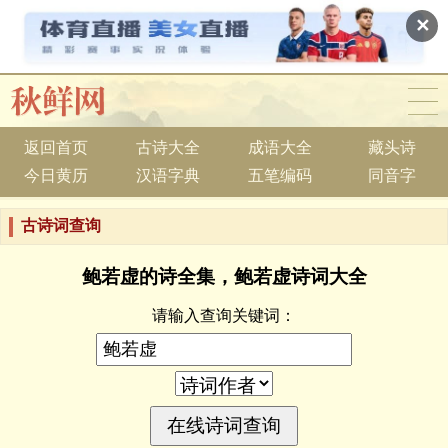
✕
返回首页
古诗大全
成语大全
藏头诗
今日黄历
汉语字典
五笔编码
同音字
古诗词查询
鲍若虚的诗全集，鲍若虚诗词大全
请输入查询关键词：