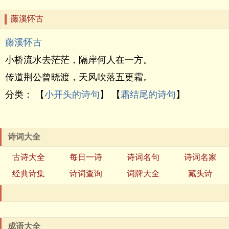
藤溪怀古
藤溪怀古
小桥流水去茫茫，隔岸何人在一方。
传道荆公曾晓渡，天风吹落五更霜。
分类： 【
小开头的诗句
】 【
霜结尾的诗句
】
诗词大全
古诗大全
每日一诗
诗词名句
诗词名家
经典诗集
诗词查询
词牌大全
藏头诗
成语大全