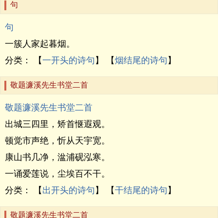
句
句
一簇人家起暮烟。
分类： 【
一开头的诗句
】 【
烟结尾的诗句
】
敬题濂溪先生书堂二首
敬题濂溪先生书堂二首
出城三四里，矫首惬遐观。
顿觉市声绝，忻从天宇宽。
康山书几净，湓浦砚泓寒。
一诵爱莲说，尘埃百不干。
分类： 【
出开头的诗句
】 【
干结尾的诗句
】
敬题濂溪先生书堂二首