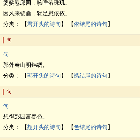
婆娑慰邱园，咳唾落珠玑。
因风来锦囊，犹足慰依依。
分类： 【
君开头的诗句
】 【
依结尾的诗句
】
句
句
郭外春山明锦绣。
分类： 【
郭开头的诗句
】 【
绣结尾的诗句
】
句
句
想得彭园富春色。
分类： 【
想开头的诗句
】 【
色结尾的诗句
】