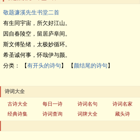
敬题濂溪先生书堂二首
有生同宇宙，所欠好江山。
因自春陵空，留居庐阜间。
斯文傅坠绪，太极妙循环。
希圣诚何事，怀哉伊与颜。
分类： 【
有开头的诗句
】 【
颜结尾的诗句
】
诗词大全
古诗大全
每日一诗
诗词名句
诗词名家
经典诗集
诗词查询
词牌大全
藏头诗