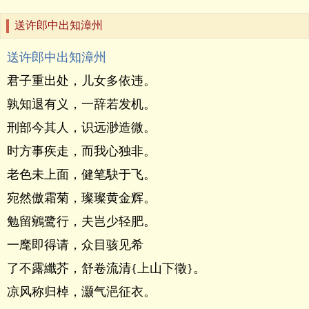
送许郎中出知漳州
送许郎中出知漳州
君子重出处，儿女多依违。
孰知退有义，一辞若发机。
刑部今其人，识远渺造微。
时方事疾走，而我心独非。
老色未上面，健笔駃于飞。
宛然傲霜菊，璨璨黄金辉。
勉留鵷鹭行，夫岂少轻肥。
一麾即得请，众目骇见希
了不露纖芥，舒卷流清{上山下徵}。
凉风称归棹，灏气浥征衣。