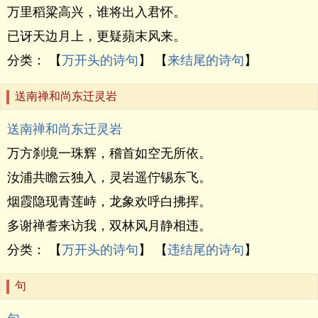
万里稻粱高兴，谁将出入君怀。
已讶天边月上，更疑蘋末风来。
分类： 【
万开头的诗句
】 【
来结尾的诗句
】
送南禅和尚东迁灵岩
送南禅和尚东迁灵岩
万方刹境一珠辉，稽首如空无所依。
汝浦共瞻云独入，灵岩遥佇锡东飞。
烟霞隐现青莲峙，龙象欢呼白拂挥。
多谢禅耆来访我，双林风月静相违。
分类： 【
万开头的诗句
】 【
违结尾的诗句
】
句