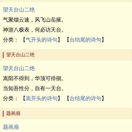
望天台山二绝
气聚烟云速，风飞山岳摧。
神游八极表，何必访天台。
分类： 【
气开头的诗句
】 【
台结尾的诗句
】
望天台山二绝
望天台山二绝
嵩阳不得到，华顶可徘徊。
当知吾性分，自有一天台。
分类： 【
嵩开头的诗句
】 【
台结尾的诗句
】
题画扇
题画扇