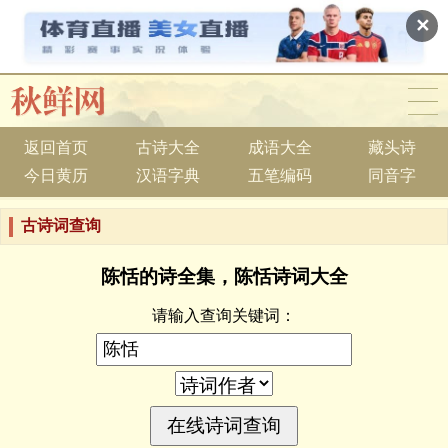
✕
返回首页
古诗大全
成语大全
藏头诗
今日黄历
汉语字典
五笔编码
同音字
古诗词查询
陈恬的诗全集，陈恬诗词大全
请输入查询关键词：