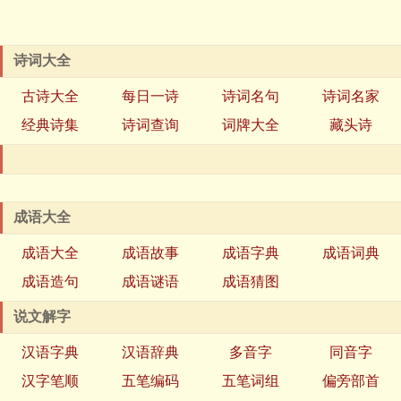
诗词大全
古诗大全
每日一诗
诗词名句
诗词名家
经典诗集
诗词查询
词牌大全
藏头诗
成语大全
成语大全
成语故事
成语字典
成语词典
成语造句
成语谜语
成语猜图
说文解字
汉语字典
汉语辞典
多音字
同音字
汉字笔顺
五笔编码
五笔词组
偏旁部首