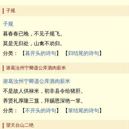
子规
子规
暮春春已晚，不见子规飞。
莫是无归处，山禽不劝归。
分类： 【
暮开头的诗句
】 【
归结尾的诗句
】
谢葛汝州宁卿遗公库酒肉薪米
谢葛汝州宁卿遗公库酒肉薪米
不是故人供禄米，初非县令给猪肝。
养贤礼厚隆三簋，拜赐恩深艳一箪。
分类： 【
不开头的诗句
】 【
箪结尾的诗句
】
望天台山二绝