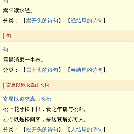
句
嵩阳读水经。
分类： 【
嵩开头的诗句
】 【
经结尾的诗句
】
句
句
雪晨消磨一半春。
分类： 【
雪开头的诗句
】 【
春结尾的诗句
】
寄晁以道求嵩山长松
寄晁以道求嵩山长松
松上花兮松下根，食之年貌与松邻。
君今既是松间客，采送衰翁亦可人。
分类： 【
松开头的诗句
】 【
人结尾的诗句
】