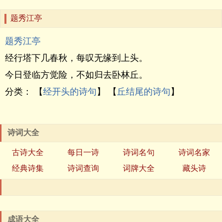
题秀江亭
题秀江亭
经行塔下几春秋，每叹无缘到上头。
今日登临方觉险，不如归去卧林丘。
分类： 【
经开头的诗句
】 【
丘结尾的诗句
】
诗词大全
古诗大全
每日一诗
诗词名句
诗词名家
经典诗集
诗词查询
词牌大全
藏头诗
成语大全