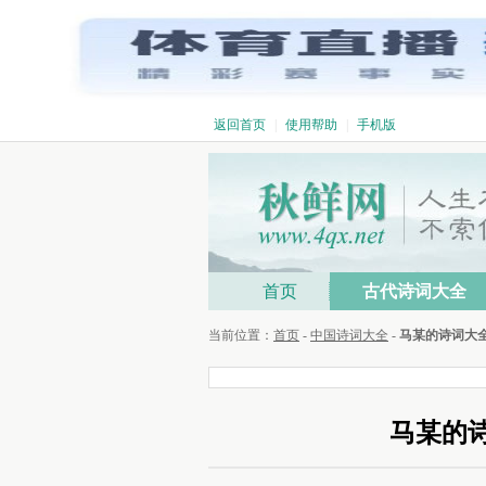
返回首页
|
使用帮助
|
手机版
首页
古代诗词大全
当前位置：
首页
-
中国诗词大全
-
马某的诗词大
马某的