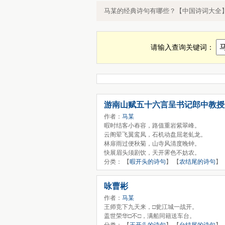
马某诗全集，马某的诗词大全，马某
马某的经典诗句有哪些？【中国诗词大全
请输入查询关键词：
游南山赋五十六言呈书记郎中教授
作者：
马某
暇时结客小舂容，路值重岩紫翠峰。
云阁翚飞翼鸾凤，石机动盘屈老虬龙。
林扉雨过便秋菊，山寺风清度晚钟。
快展眉头须剧饮，天开霁色不妨农。
分类： 【
暇开头的诗句
】 【
农结尾的诗句
】
咏曹彬
作者：
马某
王师竞下九天来，□瓮江城一战开。
盖世荣华□不□，满船同籍送车台。
分类： 【
王开头的诗句
】 【
台结尾的诗句
】