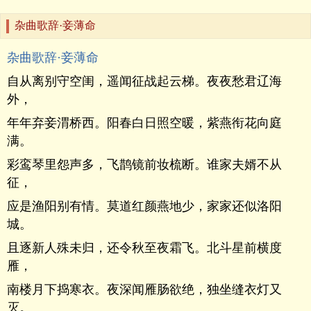
杂曲歌辞·妾薄命
杂曲歌辞·妾薄命
自从离别守空闺，遥闻征战起云梯。夜夜愁君辽海
外，
年年弃妾渭桥西。阳春白日照空暖，紫燕衔花向庭
满。
彩鸾琴里怨声多，飞鹊镜前妆梳断。谁家夫婿不从
征，
应是渔阳别有情。莫道红颜燕地少，家家还似洛阳
城。
且逐新人殊未归，还令秋至夜霜飞。北斗星前横度
雁，
南楼月下捣寒衣。夜深闻雁肠欲绝，独坐缝衣灯又
灭。