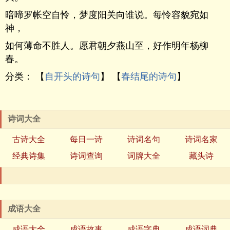
暗啼罗帐空自怜，梦度阳关向谁说。每怜容貌宛如
神，
如何薄命不胜人。愿君朝夕燕山至，好作明年杨柳
春。
分类： 【
自开头的诗句
】 【
春结尾的诗句
】
诗词大全
古诗大全
每日一诗
诗词名句
诗词名家
经典诗集
诗词查询
词牌大全
藏头诗
成语大全
成语大全
成语故事
成语字典
成语词典