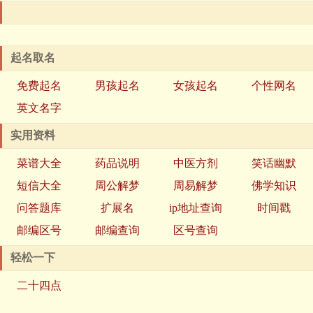
起名取名
免费起名
男孩起名
女孩起名
个性网名
英文名字
实用资料
菜谱大全
药品说明
中医方剂
笑话幽默
短信大全
周公解梦
周易解梦
佛学知识
问答题库
扩展名
ip地址查询
时间戳
邮编区号
邮编查询
区号查询
轻松一下
二十四点