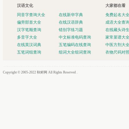
汉语文化
大家都在看
同音字查询大全
在线新华字典
免费起名大
偏旁部首大全
在线汉语辞典
成语大全查
汉字笔顺查询
错别字练习题
在线藏头诗
多音字大全
中文标准电码查询
家常菜谱大
在线英汉词典
五笔编码在线查询
中医方剂大
五笔词组查询
组词大全组词查询
衣物尺码对
Copyright © 2005-2022
秋鲜网
All Rights Reserved .