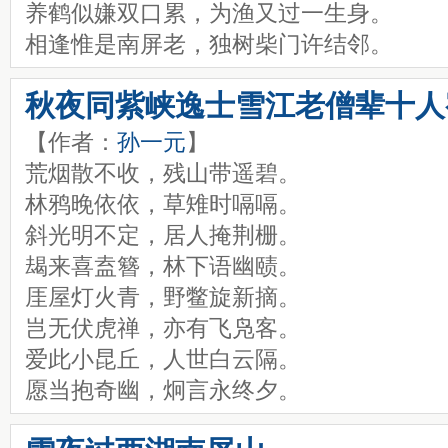
养鹤似嫌双口累，为渔又过一生身。
相逢惟是南屏老，独树柴门许结邻。
秋夜同紫峡逸士雪江老僧辈十人
【作者：
孙一元
】
荒烟散不收，残山带遥碧。
林鸦晚依依，草雉时嗝嗝。
斜光明不定，居人掩荆栅。
朅来喜盍簪，林下语幽赜。
厓屋灯火青，野鳖旋新摘。
岂无伏虎禅，亦有飞凫客。
爱此小昆丘，人世白云隔。
愿当抱奇幽，炯言永终夕。