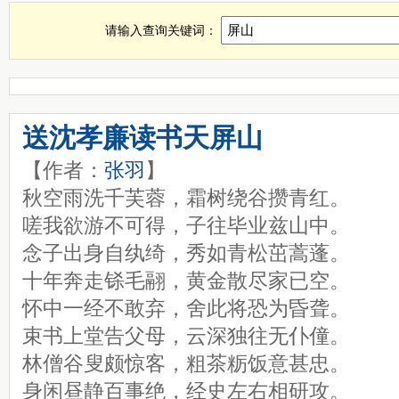
屏山诗词，屏山古诗查询，屏山全诗，屏山诗句全集
请输入查询关键词：
送沈孝廉读书天屏山
【作者：
张羽
】
秋空雨洗千芙蓉，霜树绕谷攒青红。
嗟我欲游不可得，子往毕业兹山中。
念子出身自纨绮，秀如青松茁蒿蓬。
十年奔走铩毛翮，黄金散尽家已空。
怀中一经不敢弃，舍此将恐为昏聋。
束书上堂告父母，云深独往无仆僮。
林僧谷叟颇惊客，粗茶粝饭意甚忠。
身闲昼静百事绝，经史左右相研攻。