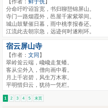
【作者：
鲜于侁
】
分命吁咛诏旨宽，书归聊憩锦屏山。
寺门一路烟霞外，邑屋千家紫翠间。
城山鼓鼙催日暮，雨中桃李报春还。
江流此去朝宗急，远迹何时遂刚环。
宿云屏山寺
【作者：
文同
】
翠岭耸云端，巉巉走复蟠。
客从尘外入，僧向画中看。
月上千岩碧，风生万木寒。
平明惜归云，犹待一凭栏。
1
2
3
4
5
末页