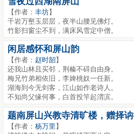
雪夜过西湖南屏山
【作者：
丰坊
】
千岩万壑玉层层，夜半山腰见佛灯。
竹影扫窗尘不到，满床风雪定中僧。
闲居感怀和屏山韵
【作者：
赵时韶
】
还我山林且买邻，荆榛不碍自由身。
梅兄竹弟相依旧，李婢桃奴一任新。
湖海到今无剑客，江山如作老诗人。
不知尚父缘何事，白首投竿起渭滨。
题南屏山兴教寺清旷楼，赠择讷
【作者：
杨万里
】