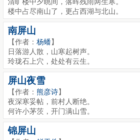
清旷楼中夕眺间，落晖残雨两生寒。
楼中占尽南山了，更占西湖与北山。
南屏山
【作者：
杨蟠
】
日落游人散，山寒起树声。
玲珑石上穴，处处有云生。
屏山夜雪
【作者：
熊彦诗
】
夜深寒妥帖，前村人断绝。
何许小茅茨，开门满山雪。
锦屏山