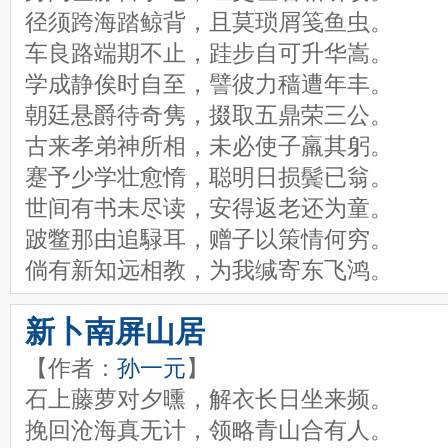
径须跨海踏鲸背，且莫琐屑笺鱼虫。
车良路端期不止，跬步自可升华嵩。
学成静俟时自至，譬彼力穑遭年丰。
朝廷悬爵待奇隽，掇取五鼎荣三公。
古来孝弟神所相，未必使子羸其躬。
蹇予少学壮愈惰，聪明日损鬓已翁。
世间有书未尽读，安得返老还为童。
跛鳖那由追騄耳，赠子以策情何穷。
倘有新知远相教，为我缄寄东飞鸿。
新卜南屏山居
【作者：
孙一元
】
石上藤萝对夕曛，解衣长日坐来频。
挽回沧海真无计，领略青山合有人。