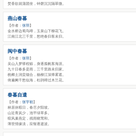
焚香欲就蒲团坐，钟磬沉沉隔翠微。
燕山春暮
【作者：
张羽
】
金水桥边蜀鸟啼，玉泉山下柳花飞。
江南江北三千里，愁绝春归客未归。
闽中春暮
【作者：
张羽
】
吴山入梦驿程赊，身逐孤帆客海涯。
九十日春多是雨，三千里路未归家。
桄榔土润蛮烟合，杨柳江深瘴雾遮。
倚遍阑干愁似海，杜鹃啼过木兰花。
春暮自遣
【作者：
张宇初
】
林居休暇日，春尽夕阳坡。
山近青岚少，池平绿草多。
暄风巢燕定，残雨晓莺和。
薄世情缘淡，应惭逐逝波。