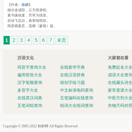
【作者：
徐繗
】
烟水途成阻，云天恨渺然。
素书缘病废，芳草为情牵。
岩绿飞花后，春寒细雨前。
闻君栖墓意，遥赠《蓼莪》篇。
1
2
3
4
5
6
7
末页
汉语文化
大家都在看
同音字查询大全
在线新华字典
免费起名大
偏旁部首大全
在线汉语辞典
成语大全查
汉字笔顺查询
错别字练习题
在线藏头诗
多音字大全
中文标准电码查询
家常菜谱大
在线英汉词典
五笔编码在线查询
中医方剂大
五笔词组查询
组词大全组词查询
衣物尺码对
Copyright © 2005-2022
秋鲜网
All Rights Reserved .