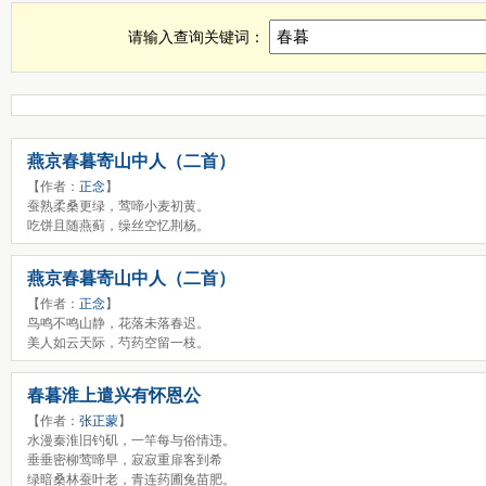
春暮诗词，春暮古诗查询，春暮全诗，春暮诗句全集
请输入查询关键词：
燕京春暮寄山中人（二首）
【作者：
正念
】
蚕熟柔桑更绿，莺啼小麦初黄。
吃饼且随燕蓟，缲丝空忆荆杨。
燕京春暮寄山中人（二首）
【作者：
正念
】
鸟鸣不鸣山静，花落未落春迟。
美人如云天际，芍药空留一枝。
春暮淮上遣兴有怀恩公
【作者：
张正蒙
】
水漫秦淮旧钓矶，一竿每与俗情违。
垂垂密柳莺啼早，寂寂重扉客到希
绿暗桑林蚕叶老，青连药圃兔苗肥。