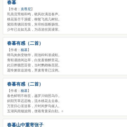
春暮
【作者：
袁尊尼
】
乳燕流莺相和鸣，晓风吹满送春声。
桃花落尽千溪暖，柳絮飞残几树轻。
紫陌青骢回首恨，朱帘粉面断肠情。
少年已去如无及，为语游丝莫谩萦。
春暮有感（二首）
【作者：
杨基
】
啼鸟匆匆变物华，雨池科蚪渐成蛙。
青鞋谩踏闲边草，白发羞簪醉里花。
此日骅骝思苜蓿，当时鹦鹉唤琵琶。
遥怜箫鼓追游地，荠麦青青已没鸦。
春暮有感（二首）
【作者：
杨基
】
春色鲜明不称贫，越罗川锦照乌巾。
斜阳芳草迟迟晚，流水桃花去去春。
万里归心沤送客，片时闲梦鸟催人。
五湖风雨烟波阔，便着青蓑采白勣。¤
春暮山中重寄张子