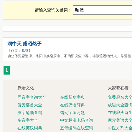
昭然诗词，昭然古诗查询，昭然全诗，昭然诗句全集
请输入查询关键词：
洞中天 赠昭然子
【作者：
马钰
】
劝公休要恋迷津。华阳巾换皂罗巾。不为汩没尘中客，得做逍遥物外人。修道德
1
汉语文化
大家都在看
同音字查询大全
在线新华字典
免费起名大
偏旁部首大全
在线汉语辞典
成语大全查
汉字笔顺查询
错别字练习题
在线藏头诗
多音字大全
中文标准电码查询
家常菜谱大
在线英汉词典
五笔编码在线查询
中医方剂大