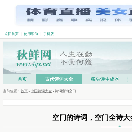
返回首页
|
使用帮助
|
手机版
首页
古代诗词大全
藏头诗生成器
当前位置：
首页
-
中国诗词大全
- 诗词查询空门
空门的诗词，空门全诗大