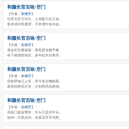
和颜长官百咏·空门
【作者：
朱继芳
】
结草为庐万仞头，人间蚁穴自王侯。
客来借问穷通理，不意僧中有许由。
和颜长官百咏·空门
【作者：
朱继芳
】
黄金栏护紫袈裟，禁苑恩深赐予奢。
林下衲僧那有此，多年枯木对春华。
和颜长官百咏·空门
【作者：
朱继芳
】
四卷楞伽几上安，而今老去懒能看。
庭前桂树花开未，分别西风信鼻端。
和颜长官百咏·空门
【作者：
朱继芳
】
四祖门庭寂寞秋，牛头只是旧牛头。
如何一旦风光别，花落花开百鸟愁。