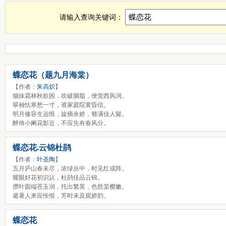
蝶恋花诗词，蝶恋花古诗查询，蝶恋花全诗，蝶恋花诗句全集
请输入查询关键词：
蝶恋花（题九月海棠）
【作者：
朱高炽
】
烟抹霜林秋欲困，吹破胭脂，便觉西风润。
翠袖怯寒愁一寸，谁家庭院黄昏信。
明月修容生远恨，旋摘余娇，簪满佳人鬓。
醉倚小阑花影近，不应先有春风分。
蝶恋花.云锦杜鹃
【作者：
叶圣陶
】
五月庐山春未尽，浓绿丛中，时见红成阵。
耀眼好花初识认，杜鹃佳品云锦。
攒叶圆端苍玉润，托出繁英，色胜棠樱嫩。
避暑人来应怅恨，芳时未及观娇韵。
蝶恋花