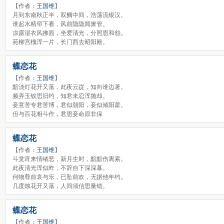
【作者：
王国维
】
月到东南秋正半，双阙中间，浩荡流银汉。
谁起水精帘下看，风前隐隐闻箫管。
凉露湿衣风拂面，坐爱清光，分照恩和怨。
苑柳宫槐浑一片，长门西去昭阳殿。
蝶恋花
【作者：
王国维
】
黯淡灯花开又落，此夜云踨，知向谁边著。
频弄玉钗思旧约，知君未忍浑抛却。
妾意苦专君苦博，君似朝阳，妾似倾阳藿。
但与百花相斗作，君恩妾命原非保
蝶恋花
【作者：
王国维
】
斗觉宵来情绪恶，新月生时，黯黯伤离索。
此夜清光浑似昨，不辞自下深深幕。
何物尊前哀与乐，已坠前欢，无据他年约。
几度烛花开又落，人间须信思量错。
蝶恋花
【作者：
王国维
】