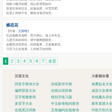
残夜小楼浑欲曙，四山积雪明如许。
莫遣良辰闲过去，起瀹龙团，对雪烹肥。
此景人间殊不负，檐前冻雀还知否。
蝶恋花
【作者：
王国维
】
忆挂孤帆东海畔，咫尺神山，海上年年见。
几度天风吹棹转，望中楼阁阴晴变。
金阙荒凉瑶草短，到得蓬莱，又值蓬莱浅。
只恐飞尘沧海满，人间精卫知何限。
1
2
3
4
5
6
7
末页
汉语文化
大家都在看
同音字查询大全
在线新华字典
免费起名大
偏旁部首大全
在线汉语辞典
成语大全查
汉字笔顺查询
错别字练习题
在线藏头诗
多音字大全
中文标准电码查询
家常菜谱大
在线英汉词典
五笔编码在线查询
中医方剂大