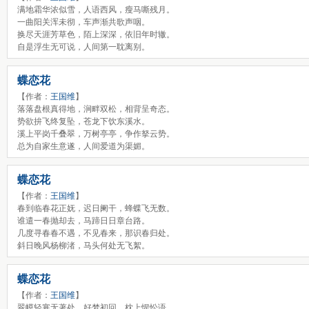
满地霜华浓似雪，人语西风，瘦马嘶残月。
一曲阳关浑未彻，车声渐共歌声咽。
换尽天涯芳草色，陌上深深，依旧年时辙。
自是浮生无可说，人间第一耽离别。
蝶恋花
【作者：
王国维
】
落落盘根真得地，涧畔双松，相背呈奇态。
势欲拚飞终复坠，苍龙下饮东溪水。
溪上平岗千叠翠，万树亭亭，争作拏云势。
总为自家生意遂，人间爱道为渠媚。
蝶恋花
【作者：
王国维
】
春到临春花正妩，迟日阑干，蜂蝶飞无数。
谁遣一春抛却去，马蹄日日章台路。
几度寻春春不遇，不见春来，那识春归处。
斜日晚风杨柳渚，马头何处无飞絮。
蝶恋花
【作者：
王国维
】
翠幙轻寒无著处，好梦初回，枕上惺忪语。