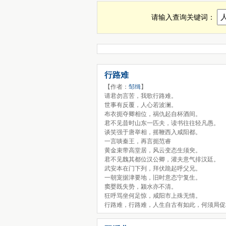
人心诗词，人心古诗查询，人心全诗
请输入查询关键词：
行路难
【作者：
邹缉
】
请君勿言苦，我歌行路难。
世事有反覆，人心若波澜。
布衣扼夺卿相位，祸仇起自杯酒间。
君不见昔时山东一匹夫，读书往往轻凡愚。
谈笑强于唐举相，摇鞭西入咸阳都。
一言啖秦王，再言扼范睿
黄金束带高堂居，风云变态生须臾。
君不见魏其都位汉公卿，灌夫意气排汉廷。
武安本在门下列，拜伏跪起呼父兄。
一朝宠据津要地，旧时意态宁复生。
窦婴既失势，颍水亦不清。
狂呼骂坐何足惊，咸阳市上殊无情。
行路难，行路难，人生自古有如此，何须局促