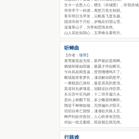
生今一去愁人心，赠生《赤城图》，听我赤城
劳劳亭下一杯酒，离愁万里生秋阴。
客车明日当早发，云帆孤飞度东越。
国清寺前千尺松，岁晚应归望山雪。
道逢寒山子，为寄相思情未绝。
山人若欲知我心，五界峰头看明月。
听蝉曲
【作者：
张羽
】
黄莺紫燕寂无喧，新声最好是闻蝉。
栖烟初噪如喧籥，吸露才停似断弦。
乍向风前闻杳袅，营营嘈嘈鸣不了。
断续能牵客梦长，凄凉解动羁愁早。
一番蜕脱已身轻，最是居高韵更清。
莫道转丸秽壤底，冠騑还比侍臣荣。
长乐宫中百鸟静，十二帘开漏方永。
忽向上林翻下苑，多少蛾眉倚阑听。
隋堤千树柳如烟，无情偏向夕阳天。
切切自将亡国恨，凄凄欲共路人言。
蝉声到处何曾别，人心听来有悲悦。
何如一枕北窗眠，喧寂都忘闻见绝。
行路难