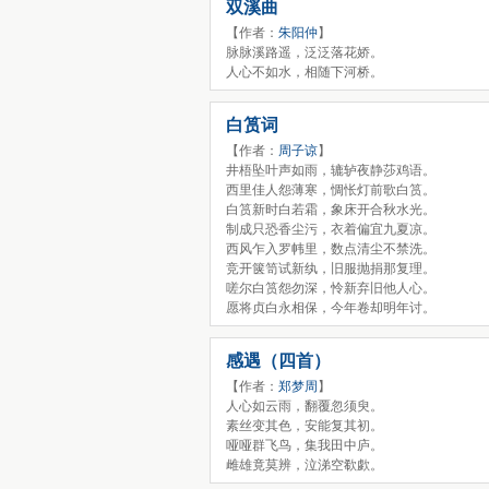
双溪曲
【作者：
朱阳仲
】
脉脉溪路遥，泛泛落花娇。
人心不如水，相随下河桥。
白筼词
【作者：
周子谅
】
井梧坠叶声如雨，辘轳夜静莎鸡语。
西里佳人怨薄寒，惆怅灯前歌白筼。
白筼新时白若霜，象床开合秋水光。
制成只恐香尘污，衣着偏宜九夏凉。
西风乍入罗帏里，数点清尘不禁洗。
竞开箧笥试新纨，旧服抛捐那复理。
嗟尔白筼怨勿深，怜新弃旧他人心。
愿将贞白永相保，今年卷却明年讨。
感遇（四首）
【作者：
郑梦周
】
人心如云雨，翻覆忽须臾。
素丝变其色，安能复其初。
哑哑群飞鸟，集我田中庐。
雌雄竟莫辨，泣涕空欷歔。