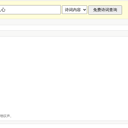
，人心诗句全集
增叹声。