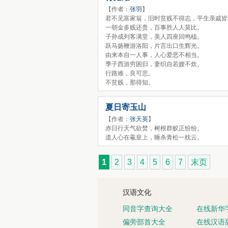
【作者：
张羽
】
君不见富家翁，旧时贫贱不得志，平生亲戚皆
一朝金多贱还贵，百事胜人人莫比。
子孙成列客满堂，美人四座回鸣榼。
跃马扬鞭游洛阳，片言出口生辉光。
由来本自一人事，人心爱恶不相当。
季子西游穷困归，妻织自若嫂不炊。
行路难，良可悲。
不贫贱，那得知。
夏日寄玉山
【作者：
张天英
】
赤日行天气欲焚，树根群蚁正纷纷。
道人心在羲皇上，睡杀青松一枕云。
1
2
3
4
5
6
7
末页
汉语文化
同音字查询大全
在线新华
偏旁部首大全
在线汉语