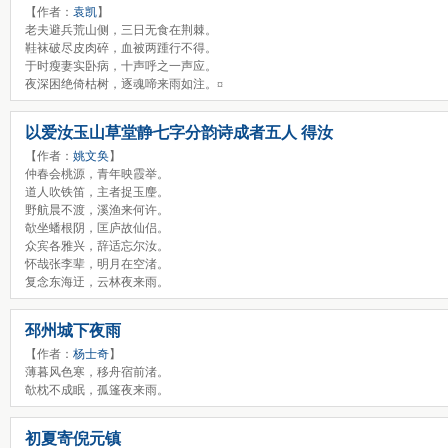
【作者：
袁凯
】
老夫避兵荒山侧，三日无食在荆棘。
鞋袜破尽皮肉碎，血被两踵行不得。
于时瘦妻实卧病，十声呼之一声应。
夜深困绝倚枯树，逐魂啼来雨如注。¤
以爱汝玉山草堂静七字分韵诗成者五人 得汝
【作者：
姚文奂
】
仲春会桃源，青年映霞举。
道人吹铁笛，主者捉玉麈。
野航晨不渡，溪渔来何许。
欹坐蟠根阴，匡庐故仙侣。
众宾各雅兴，辞适忘尔汝。
怀哉张李辈，明月在空渚。
复念东海迂，云林夜来雨。
邳州城下夜雨
【作者：
杨士奇
】
薄暮风色寒，移舟宿前渚。
欹枕不成眠，孤篷夜来雨。
初夏寄倪元镇