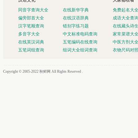
汉语文化
大家都在看
同音字查询大全
在线新华字典
免费起名大
偏旁部首大全
在线汉语辞典
成语大全查
汉字笔顺查询
错别字练习题
在线藏头诗
多音字大全
中文标准电码查询
家常菜谱大
在线英汉词典
五笔编码在线查询
中医方剂大
五笔词组查询
组词大全组词查询
衣物尺码对
Copyright © 2005-2022
秋鲜网
All Rights Reserved .