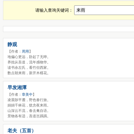
来雨诗词，来雨古诗查询，来雨全诗，来雨诗句全集
请输入查询关键词：
静观
【作者：
周用
】
地偏心更远，卧起了无哗。
养拙从吾道，流年感物华。
读书余左氏，看竹但西家。
数点朝来雨，新开木槿花。
早发湘潭
【作者：
章美中
】
凌晨陟平麓，野色眷行旅。
娟娟千林花，犹含夜来雨。
山深云不流，春去禽自语。
景物各有适，吾道岂踽踽。
老夫（五首）