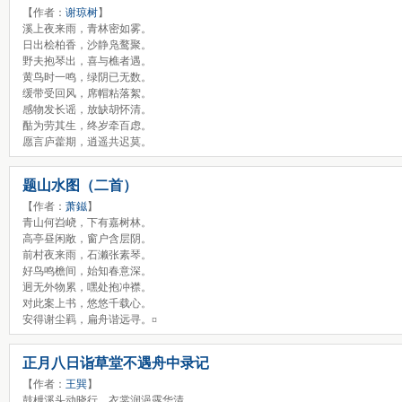
【作者：
谢琼树
】
溪上夜来雨，青林密如雾。
日出桧柏香，沙静凫鹜聚。
野夫抱琴出，喜与樵者遇。
黄鸟时一鸣，绿阴已无数。
缓带受回风，席帽粘落絮。
感物发长谣，放缺胡怀清。
酤为劳其生，终岁牵百虑。
愿言庐藿期，逍遥共迟莫。
题山水图（二首）
【作者：
萧鎡
】
青山何岧峣，下有嘉树林。
高亭昼闲敞，窗户含层阴。
前村夜来雨，石濑张素琴。
好鸟鸣檐间，始知春意深。
迥无外物累，嘿处抱冲襟。
对此案上书，悠悠千载心。
安得谢尘羁，扁舟谐远寻。¤
正月八日诣草堂不遇舟中录记
【作者：
王巽
】
鼓枻溪头动晓行，衣裳润浥露华清。