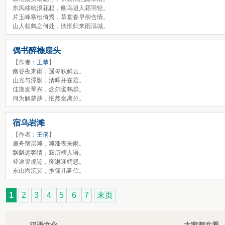
东风移帆浪花起，幽鸟避人霜羽轻。
片玉峰寒松倚秀，草堂春早柳含情。
山人领鹤之何处，惆怅归来雨满城。
偶书醉樵扇头
【作者：
王恭
】
幽谷夜来雨，遥岑积鲜云。
山光与潭影，清晖并在君。
佳期发琴兴，念尔鸾鹤群。
何为解萝薜，怅然坐离分。
宿乌岩滩
【作者：
王偁
】
扁舟宿层滩，滩涨夜来雨。
飘飖远客情，寂历榜人语。
登途畏虎迹，突濑逢鳄怒。
东山尚沉冥，推篷几延伫。
1
2
3
4
5
6
7
末页