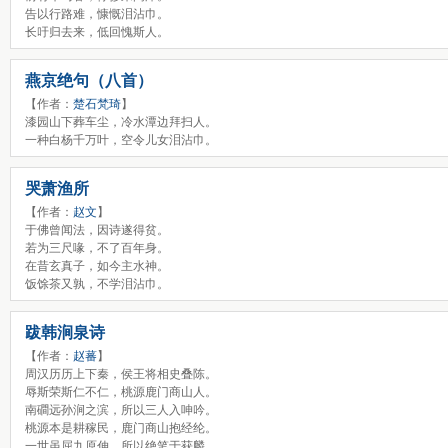
告以行路难，慷慨泪沾巾。
长吁归去来，低回愧斯人。
燕京绝句（八首）
【作者：
楚石梵琦
】
漆园山下葬车尘，冷水潭边拜扫人。
一种白杨千万叶，空令儿女泪沾巾。
哭萧渔所
【作者：
赵文
】
于佛曾闻法，因诗遂得贫。
若为三尺喙，不了百年身。
在昔玄真子，如今主水神。
饭馀茶又孰，不学泪沾巾。
跋韩涧泉诗
【作者：
赵蕃
】
周汉历历上下秦，侯王将相史叠陈。
辱斯荣斯仁不仁，桃源鹿门商山人。
南磵远孙涧之滨，所以三人入呻吟。
桃源本是耕稼民，鹿门商山抱经纶。
一世虽屈九原伸，所以绝笔于获麟。