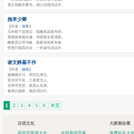
我之拟赋非厥伦，感公语我泪沾巾。
挽李少卿
【作者：
张耒
】
几年林下远埃尘，儒雅风流谁与邻。
笔尾病来犹壮健，诗情老去更清新。
幽斋昔日琴书换，新冢东风草木春。
怀想只疑高兴在，一吟遗句泪沾巾。
谢文静墓不作
【作者：
徐铉
】
越徼稽天讨，周京乱虏尘。
苍生何可奈，江表更无人。
岂惮寻荒垄，犹思认后身。
春风白杨里，独步泪沾巾。
1
2
3
4
5
6
末页
汉语文化
大家都在看
同音字查询大全
在线新华字典
免费起名大