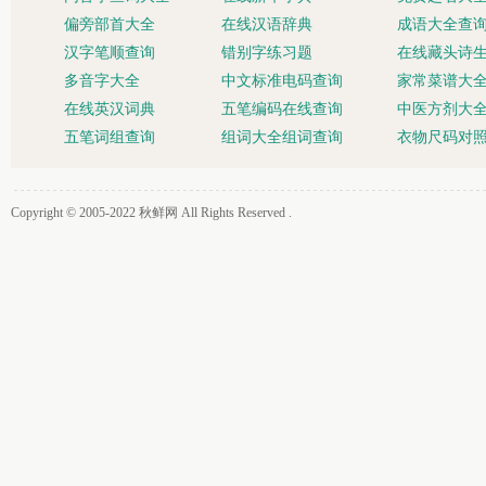
偏旁部首大全
在线汉语辞典
成语大全查
汉字笔顺查询
错别字练习题
在线藏头诗
多音字大全
中文标准电码查询
家常菜谱大
在线英汉词典
五笔编码在线查询
中医方剂大
五笔词组查询
组词大全组词查询
衣物尺码对
Copyright © 2005-2022
秋鲜网
All Rights Reserved .