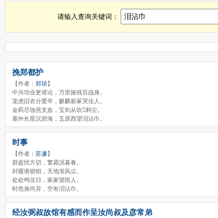
泪沾巾诗词，泪沾巾古诗查询，泪沾巾全诗，泪沾巾诗句全集
请输入查询关键词：
挽郑都护
【作者：
郑琰
】
中兴功业更谁论，万里摧残百战身。
宠虎旧衣分爱卒，麒麟新冢哭佳人。
金羁尽蚀燕支血，宝剑从吹鹈尘。
塞外长星沉碧海，五原西望泪沾巾。
时事
【作者：
苏濂
】
群盗忧方切，繁霜况暮春。
封疆谁锁钥，天地渐风尘。
处处鸣弦日，家家望雨人。
时危身尚弃，空有泪沾巾。
经汝弼叔故馆有感而作呈汝尚叔及彦常弟