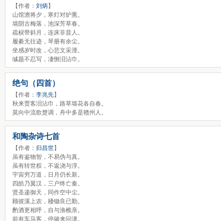
【作者：
刘炳
】
山馆澹将夕，寒灯对炉熏。
墙阴古梅落，池深芳草春。
疏棂带斜月，连床非昔人。
履綦无往迹，琴册有余尘。
坐感岁时改，心悲文采湮。
缄题不忍写，凄恻泪沾巾。
绝句（四首）
【作者：
李兆先
】
秋来贾客泪沾巾，路草墙花各自春。
莫向中流歌楚调，舟中多是赣州人。
和陶杂诗七首
【作者：
归昌世
】
虽有鉴物智，不易伪与真。
虽有转世权，不返浇与淳。
宇宙穷万道，日月仍长新。
四皓乃翼汉，三户终亡秦。
贤圣递御天，同作空中尘。
顾彼溪上农，耰锄良已勤。
酌酒更相呼，自与渔樵亲。
前有车马客，停骖来问津。