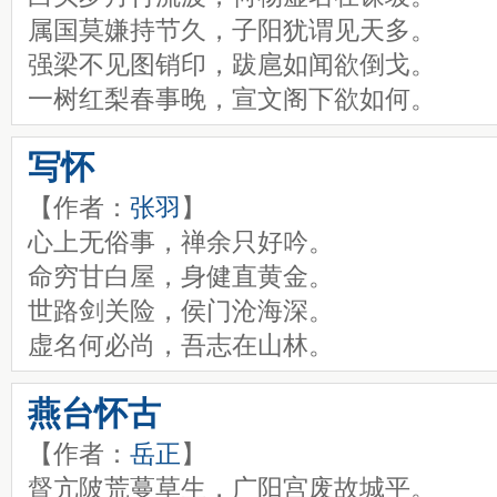
属国莫嫌持节久，子阳犹谓见天多。
强梁不见图销印，跋扈如闻欲倒戈。
一树红梨春事晚，宣文阁下欲如何。
写怀
【作者：
张羽
】
心上无俗事，禅余只好吟。
命穷甘白屋，身健直黄金。
世路剑关险，侯门沧海深。
虚名何必尚，吾志在山林。
燕台怀古
【作者：
岳正
】
督亢陂荒蔓草生，广阳宫废故城平。