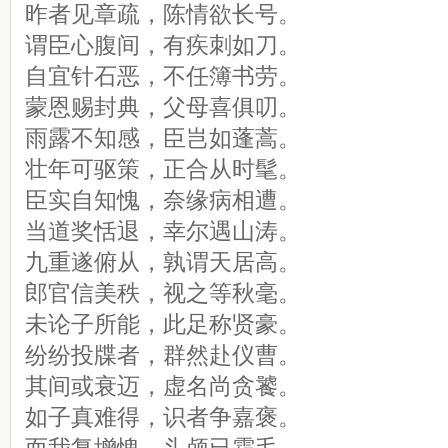
昨者见章疏，陈情欲长号。
谓臣心腹间，有疾刺如刀。
自宜针石恶，不任簿书劳。
蒙恩赐封典，父母喜俱叨。
雨露不知感，臣岂如蓬蒿。
壮年可驱策，正合从时髦。
臣实自知愧，奈缘病相遭。
当道奖恬退，幸尔遇山涛。
九重遂俯从，孰谓天居高。
郎官信美秩，视之等秋毫。
未论子所能，此足称贤豪。
纷纷投牒者，群然赴仪曹。
其间或衰迈，虚名尚贪饕。
如子真难得，识者争嘉褒。