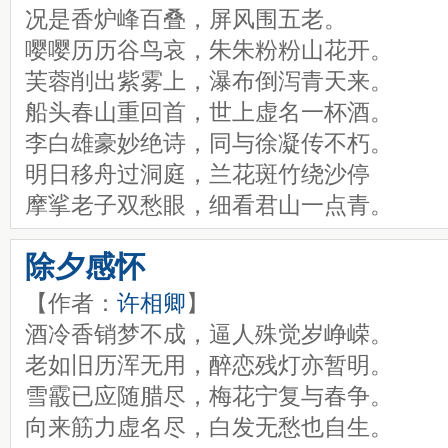
况是香炉峰百叠，屏风围五老。
嘤嘤历历谷鸟哀，朱朱粉粉山花开。
芙蓉削出紫雾上，瀑布倒泻青天来。
船头春山重回首，世上虚名一杯酒。
李白雄豪妙绝诗，同与徐凝传不朽。
明日移舟过洞庭，兰花斑竹绕沙停
摩挲老子双愁眼，细看君山一点青。
除夕感怀
【作者：
许相卿
】
酒冷香销梦不成，逼人殊觉岁峥嵘。
老如旧历浑无用，醉恋残灯亦暂明。
雪霰已应随腊尽，梅花宁复与春争。
向来筋力虚名尽，白发无愁也自生。