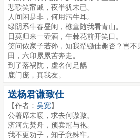
悲歌笑甯戚，夜半犹未已。
人间闲是非，何用污牛耳。
绿阴系牛春昼闲，樵童随我看青山。
日莫归来一壶酒，牛棘花前开笑口。
笑问侬家子若孙，知我犁锄佳趣否？岂不
田，六印累累苦奔走。
到了落祸阬，虚名何足龋
鹿门庞，真我友。
送杨君谦致仕
【作者：
吴宽
】
公署席未暖，求去何嗷嗷。
济河先焚舟，预卖冠与袍。
我不更劝子，知子意殊牢。