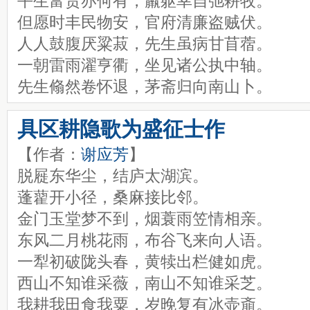
平生富贵亦何有，羸躯幸自弛耕牧。
但愿时丰民物安，官府清廉盗贼伏。
人人鼓腹厌粱菽，先生虽病甘苜蓿。
一朝雷雨濯亨衢，坐见诸公执中轴。
先生翛然卷怀退，茅斋归向南山卜。
具区耕隐歌为盛征士作
【作者：
谢应芳
】
脱屣东华尘，结庐太湖滨。
蓬藋开小径，桑麻接比邻。
金门玉堂梦不到，烟蓑雨笠情相亲。
东风二月桃花雨，布谷飞来向人语。
一犁初破陇头春，黄犊出栏健如虎。
西山不知谁采薇，南山不知谁采芝。
我耕我田食我粟，岁晚复有冰壶齑。