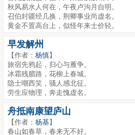
秋风易水人何在，午夜卢沟月自明。
召伯封疆经几换，荆卿事业尚虚名。
黄金不置高台上，似怪年来士价轻。
早发解州
【作者：
杨慎
】
旅宿先鸦起，归心与雁争。
冰霜残腊路，花柳上春城。
隐士嘲西笑，骚人感北征。
劳生应物理，奔走愧虚名。
舟抵南康望庐山
【作者：
杨基
】
春山如春草，春来无不好。