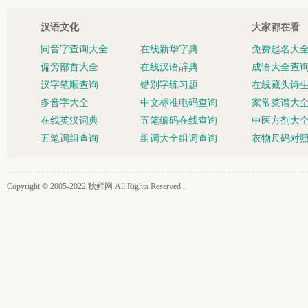
汉语文化
大家都在看
同音字查询大全
在线新华字典
免费起名大
偏旁部首大全
在线汉语辞典
成语大全查
汉字笔顺查询
错别字练习题
在线藏头诗
多音字大全
中文标准电码查询
家常菜谱大
在线英汉词典
五笔编码在线查询
中医方剂大
五笔词组查询
组词大全组词查询
衣物尺码对
Copyright © 2005-2022
秋鲜网
All Rights Reserved .