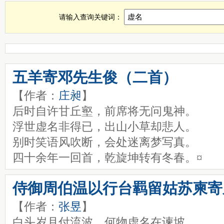
虚名诗词，虚名古诗查询，虚名全诗，虚名诗句全集
请输入查询关键词：
五羊寄邓先生俊（二首）
【作者：
庄昶
】
后时自许甘丘壑，前席将无问鬼神。
浮世虚名非得已，出山小草却悲人。
别时笑语风吹断，会处迷离梦写真。
四十余年一回首，乾旋坤转有冬春。¤
侍御周伯温以行台羁留姑苏柬寄
【作者：
张昱
】
白头岁月付流波，何物虚名在谏坡。