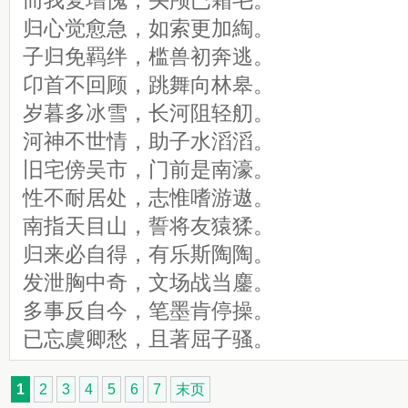
而我复增愧，头颅已霜毛。
归心觉愈急，如索更加綯。
子归免羁绊，槛兽初奔逃。
卬首不回顾，跳舞向林皋。
岁暮多冰雪，长河阻轻舠。
河神不世情，助子水滔滔。
旧宅傍吴市，门前是南濠。
性不耐居处，志惟嗜游遨。
南指天目山，誓将友猿猱。
归来必自得，有乐斯陶陶。
发泄胸中奇，文场战当鏖。
多事反自今，笔墨肯停操。
已忘虞卿愁，且著屈子骚。
1
2
3
4
5
6
7
末页