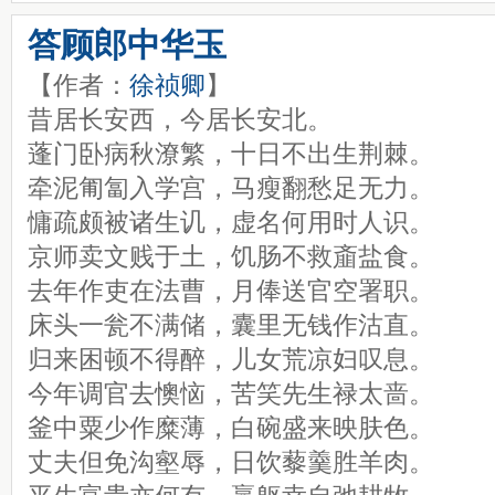
答顾郎中华玉
【作者：
徐祯卿
】
昔居长安西，今居长安北。
蓬门卧病秋潦繁，十日不出生荆棘。
牵泥匍匐入学宫，马瘦翻愁足无力。
慵疏颇被诸生讥，虚名何用时人识。
京师卖文贱于土，饥肠不救齑盐食。
去年作吏在法曹，月俸送官空署职。
床头一瓮不满储，囊里无钱作沽直。
归来困顿不得醉，儿女荒凉妇叹息。
今年调官去懊恼，苦笑先生禄太啬。
釜中粟少作糜薄，白碗盛来映肤色。
丈夫但免沟壑辱，日饮藜羹胜羊肉。