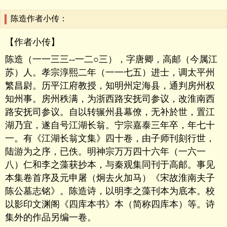
陈造作者小传：
【作者小传】
陈造（一一三三--一二○三），字唐卿，高邮（今属江
苏）人。孝宗淳熙二年（一一七五）进士，调太平州
繁昌尉。历平江府教授，知明州定海县，通判房州权
知州事。房州秩满，为浙西路安抚司参议，改淮南西
路安抚司参议。自以转辗州县幕僚，无补於世，置江
湖乃宜，遂自号江湖长翁。宁宗嘉泰三年卒，年七十
一。有《江湖长翁文集》四十卷，由子师刊刻行世，
陆游为之序，已佚。明神宗万万四十六年（一六一
八）仁和李之藻获抄本，与秦观集同刊于高邮。事见
本集卷首序及元申屠（炯去火加马）《宋故淮南夫子
陈公墓志铭》。陈造诗，以明李之藻刊本为底本。校
以影印文渊阁《四库本书》本（简称四库本）等。诗
集外的作品另编一卷。