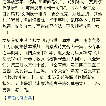
之藻获抄本，称其“学赡而笔劲”，“诗则宋诗，文则涉
汉轶唐”，并与秦观集同刊于高邮”。《四库全书总
目》谓其“文则恢奇排奡，要亦陈亮、刘过之流。其他
札子诸篇，多剀切敷陈，当于事理。记序各体，锤字
炼词，稍伤真气，而皆谨严有法，不失规程”(卷一六
一)。
文集最初由其子师文刊刻行世，原本已佚，明李之藻
于万历间据抄本重刻，与秦观诗文合为一集，今存李
之藻刻本、《四库全书》本。近人赵万里又辑有《江
湖长翁词》一卷，收入《校辑宋金元人词》。《全宋
词》第三册收其词十首。《全宋诗》卷二四二二至二
四四一录其诗二十二卷。《全宋文》卷五七四九至五
七七○收其文二十二卷。事迹见郑兴裔《荐举陈造
状》、元申屠駉《宋故淮南夫子陈公墓志铭》、《宋
史翼》卷二九。
【
陈造的诗全集
】