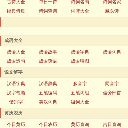
古诗大全
每日一诗
诗词名句
诗词名家
经典诗集
诗词查询
词牌大全
藏头诗
成语大全
成语大全
成语故事
成语字典
成语词典
成语造句
成语谜语
成语猜图
说文解字
汉语字典
汉语辞典
多音字
同音字
汉字笔顺
五笔编码
五笔词组
偏旁部首
错别字
英汉词典
组词大全
黄历农历
今日黄历
今日农历
黄历查询
吉日查询