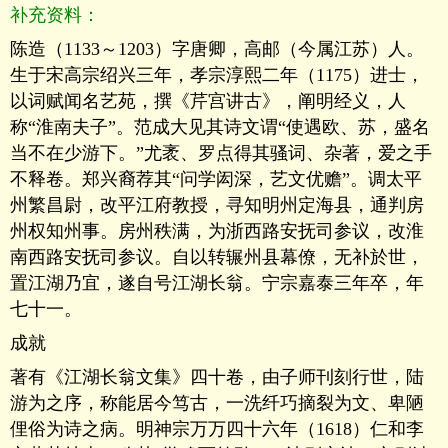
补充资料：
陈造（1133～1203）字唐卿，高邮（今属江苏）人。
生于宋高宗绍兴三年，孝宗淳熙二年（1175）进士，
以词赋闻名艺苑，撰《芹宫讲古》，阐明经义，人
称“淮南夫子”。范成大见其诗文谓“使遇欧、苏，盛名
当不在少游下。”尤袤、罗点得其骚词、杂著，爱之手
不释卷。郑兴裔荐其“问学闳深，艺文优赡”。调太平
州繁昌尉，改平江府教授，寻知明州定海县，通判房
州权知州事。房州秩满，为浙西路安抚司参议，改淮
南西路安抚司参议。自以转辗州县幕僚，无补於世，
置江湖乃宜，遂自号江湖长翁。宁宗嘉泰三年卒，年
七十一。
成就
著有《江湖长翁文集》四十卷，由子师刊刻行世，陆
游为之序，称能居今笃古，一洗纤巧摘裂为文、卑陋
俚俗为诗之病。明神宗万万四十六年（1618）仁和李