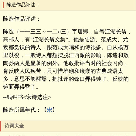
陈造作品评述：
陈造作品评述：
陈造（一一三三～一二○三）字唐卿，自号江湖长翁，
高邮人，有“江湖长翁文集”。他是陆游、范成大、尤
袤都赏识的诗人，跟范成大唱和的诗很多。自从杨万
里以後，一般诗人都想摆脱江西派的影响，陈造和敖
陶孙两人是显著的例外。他敢批评当时的社会习尚，
肯反映人民疾苦，只可惜堆砌和镶嵌的古典成语太
多，意思不够醒豁，把批评的锋口弄得钝了、反映的
镜面弄得昏了。
--钱钟书<宋诗选注>
陈造所属年代：【
宋
】
诗词大全