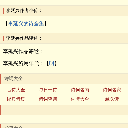
李延兴作者小传：
【
李延兴的诗全集
】
李延兴作品评述：
李延兴作品评述：
李延兴所属年代：【
明
】
诗词大全
古诗大全
每日一诗
诗词名句
诗词名家
经典诗集
诗词查询
词牌大全
藏头诗