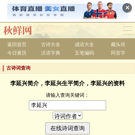
✕
返回首页
古诗大全
成语大全
藏头诗
今日黄历
汉语字典
五笔编码
同音字
古诗词查询
李延兴简介，李延兴生平简介，李延兴的资料
请输入查询关键词：