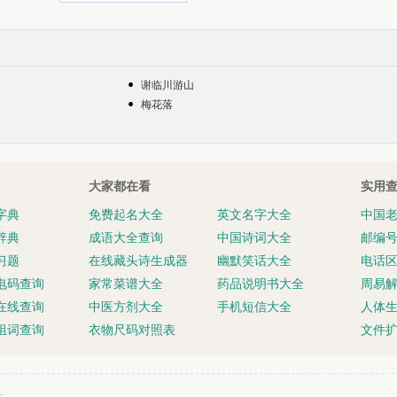
谢临川游山
梅花落
大家都在看
实用
字典
免费起名大全
英文名字大全
中国
辞典
成语大全查询
中国诗词大全
邮编
习题
在线藏头诗生成器
幽默笑话大全
电话
电码查询
家常菜谱大全
药品说明书大全
周易
在线查询
中医方剂大全
手机短信大全
人体
组词查询
衣物尺码对照表
文件
.