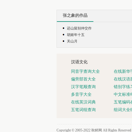
张之象的作品
还山留别仲交作
胡姬年十五
关山月
汉语文化
同音字查询大全
在线新华
偏旁部首大全
在线汉语
汉字笔顺查询
错别字练
多音字大全
中文标准
在线英汉词典
五笔编码
五笔词组查询
组词大全
Copyright © 2005-2022
秋鲜网
All Rights Reserved 