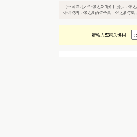
张之象的简介，关于张之象的资料，
【中国诗词大全·张之象简介】提供：张
细资料
详细资料，张之象的诗全集，张之象诗集
请输入查询关键词：