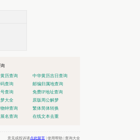
查询
老黄历查询
中华黄历吉日查询
号码查询
邮编归属地查询
区号查询
免费IP地址查询
解梦大全
原版周公解梦
生物钟查询
繁体简体转换
扩展名查询
在线文本去重
意见或投诉请
点此留言
|
使用帮助
|
查询大全