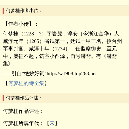
何梦桂作者小传：
【作者小传】：
何梦桂（1228—?）字岩叟，淳安（今浙江金华）人。
咸淳元年（1265）省试第一，廷试一甲三名。授台州
军事判官。咸淳十年（1274），任监察御史。至元
中，屡征不起，筑室小酉源，自号潜斋。有《潜斋
集》。
-----引自"绝妙好词"http://w1908.top263.net
【
何梦桂的诗全集
】
何梦桂作品评述：
何梦桂作品评述：
何梦桂所属年代：【
宋
】