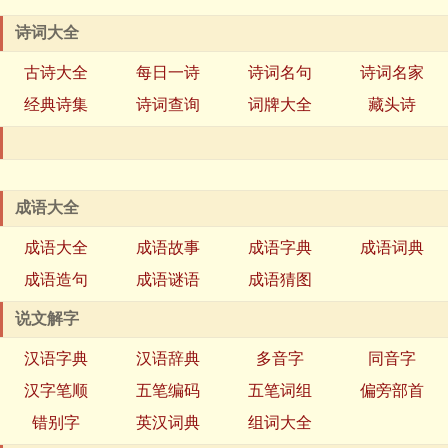
诗词大全
古诗大全
每日一诗
诗词名句
诗词名家
经典诗集
诗词查询
词牌大全
藏头诗
成语大全
成语大全
成语故事
成语字典
成语词典
成语造句
成语谜语
成语猜图
说文解字
汉语字典
汉语辞典
多音字
同音字
汉字笔顺
五笔编码
五笔词组
偏旁部首
错别字
英汉词典
组词大全