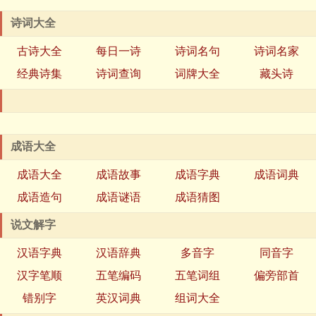
诗词大全
古诗大全
每日一诗
诗词名句
诗词名家
经典诗集
诗词查询
词牌大全
藏头诗
成语大全
成语大全
成语故事
成语字典
成语词典
成语造句
成语谜语
成语猜图
说文解字
汉语字典
汉语辞典
多音字
同音字
汉字笔顺
五笔编码
五笔词组
偏旁部首
错别字
英汉词典
组词大全