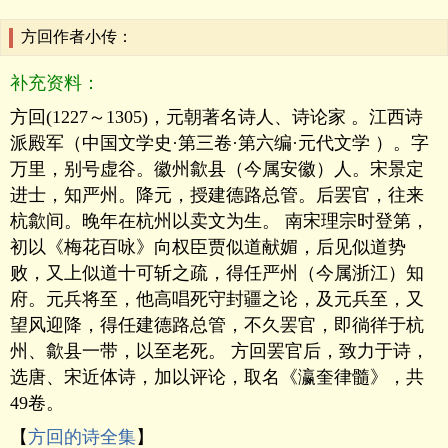
方回作者小传：
补充资料：
方回(1227～1305)，元朝著名诗人、诗论家 。江西诗
派殿军（中国文学史·第三卷·第六编·元代文学 ）。字
万里，别号虚谷。徽州歙县（今属安徽）人。宋景定
进士，知严州。降元，授建德路总管。后罢官，往来
杭歙间。晚年在杭州以卖文为生。 南宋理宗时登第，
初以《梅花百咏》向权臣贾似道献媚，后见似道势
败，又上似道十可斩之疏，得任严州（今属浙江）知
府。元兵将至，他高唱死守封疆之论，及元兵至，又
望风迎降，得任建德路总管，不久罢官，即徜徉于杭
州、歙县一带，以至老死。 方回罢官后，致力于诗，
选唐、宋近体诗，加以评论，取名《瀛奎律髓》，共
49卷。
【
方回的诗全集
】