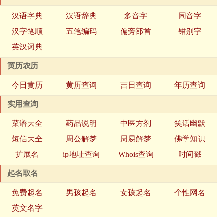
汉语字典
汉语辞典
多音字
同音字
汉字笔顺
五笔编码
偏旁部首
错别字
英汉词典
黄历农历
今日黄历
黄历查询
吉日查询
年历查询
实用查询
菜谱大全
药品说明
中医方剂
笑话幽默
短信大全
周公解梦
周易解梦
佛学知识
扩展名
ip地址查询
Whois查询
时间戳
起名取名
免费起名
男孩起名
女孩起名
个性网名
英文名字