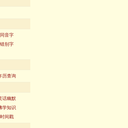
同音字
错别字
年历查询
笑话幽默
佛学知识
时间戳