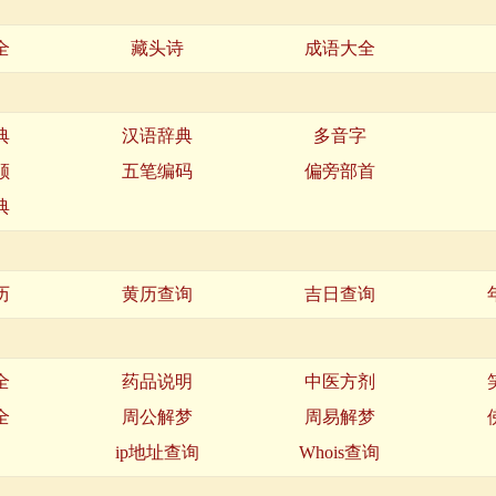
全
藏头诗
成语大全
典
汉语辞典
多音字
顺
五笔编码
偏旁部首
典
历
黄历查询
吉日查询
全
药品说明
中医方剂
全
周公解梦
周易解梦
名
ip地址查询
Whois查询