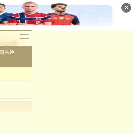
✕
藏头诗