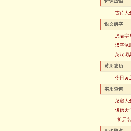
诗词成语
古诗大
说文解字
汉语字
汉字笔
英汉词
黄历农历
今日黄
实用查询
菜谱大
短信大
扩展
起名取名