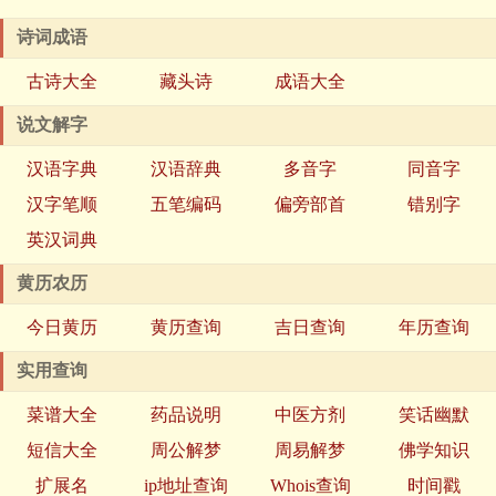
诗词成语
古诗大全
藏头诗
成语大全
说文解字
汉语字典
汉语辞典
多音字
同音字
汉字笔顺
五笔编码
偏旁部首
错别字
英汉词典
黄历农历
今日黄历
黄历查询
吉日查询
年历查询
实用查询
菜谱大全
药品说明
中医方剂
笑话幽默
短信大全
周公解梦
周易解梦
佛学知识
扩展名
ip地址查询
Whois查询
时间戳