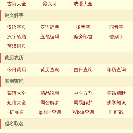
古诗大全
藏头诗
成语大全
说文解字
汉语字典
汉语辞典
多音字
同音字
汉字笔顺
五笔编码
偏旁部首
错别字
英汉词典
黄历农历
今日黄历
黄历查询
吉日查询
年历查询
实用查询
菜谱大全
药品说明
中医方剂
笑话幽默
短信大全
周公解梦
周易解梦
佛学知识
扩展名
ip地址查询
Whois查询
时间戳
起名取名